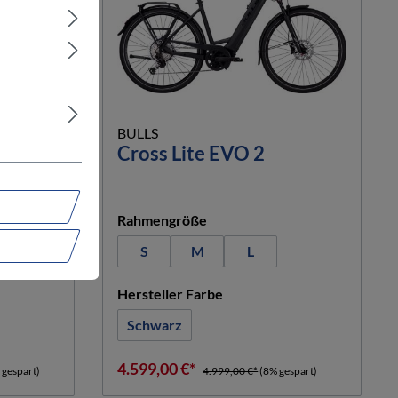
BULLS
Cross Lite EVO 2
auswählen
Rahmengröße
S
M
L
n
auswählen
Hersteller Farbe
Schwarz
4.599,00 €*
 gespart)
4.999,00 €*
(8% gespart)