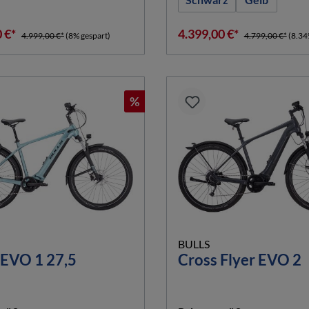
0 €*
4.399,00 €*
4.999,00 €*
(8% gespart)
4.799,00 €*
(8.34
%
BULLS
 EVO 1 27,5
Cross Flyer EVO 2