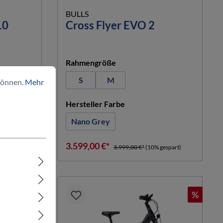
BULLS
10
Cross Flyer EVO 2
hlen
auswählen
Rahmengröße
S
M
können.
Mehr
n
auswählen
Hersteller Farbe
Nano Grey
3.599,00 €*
3.999,00 €*
(10% gespart)
%
%