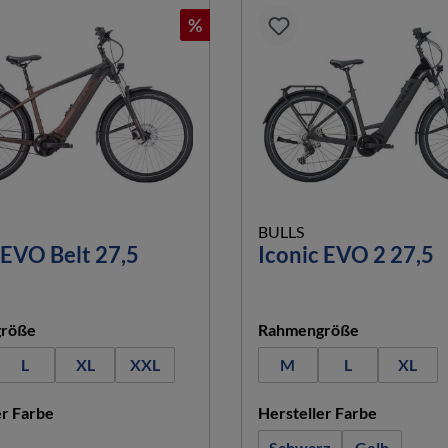
%
BULLS
 EVO Belt 27,5
Iconic EVO 2 27,5
auswählen
auswählen
röße
Rahmengröße
L
XL
XXL
M
L
XL
auswählen
auswähle
er Farbe
Hersteller Farbe
Schwarz
Gelb