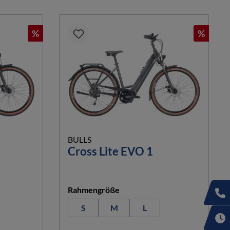
%
%
BULLS
Cross Lite EVO 1
auswählen
Rahmengröße
S
M
L