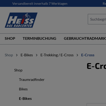
Versandbereit innerhalb 7 Werktagen
Re
springen
Zur Hauptnavigation springen
SHOP
TERMINBUCHUNG
GEBRAUCHTRADMARK
Shop
E-Bikes
E-Trekking / E-Cross
E-Cross
E-Cr
Shop
Traumradfinder
Bikes
E-Bikes