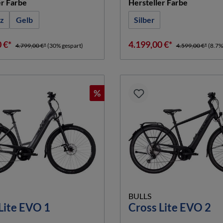
auswählen
auswähle
er Farbe
Hersteller Farbe
z
Gelb
Silber
0 €*
4.199,00 €*
4.799,00 €*
(30% gespart)
4.599,00 €*
(8.7%
%
BULLS
Lite EVO 1
Cross Lite EVO 2