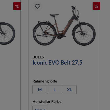
%
%
BULLS
Iconic EVO Belt 27,5
auswählen
Rahmengröße
M
L
XL
n
auswählen
Hersteller Farbe
Braun