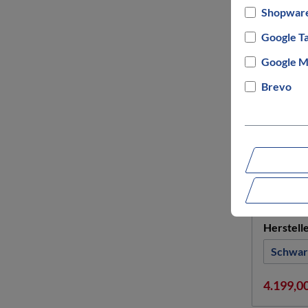
Shopware
Google T
Google M
Brevo
BULLS
Iconic
Rahmeng
S
Herstell
Schwar
4.199,0