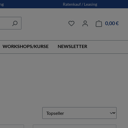
ng
Ratenkauf / Leasing
0,00 €
Ware
WORKSHOPS/KURSE
NEWSLETTER