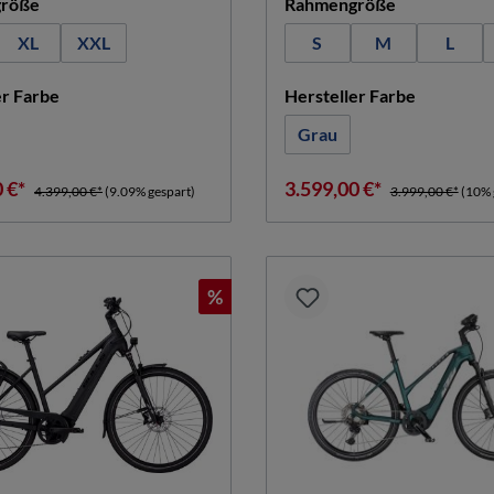
auswählen
auswählen
röße
Rahmengröße
XL
XXL
S
M
L
auswählen
auswähle
er Farbe
Hersteller Farbe
Grau
0 €*
3.599,00 €*
4.399,00 €*
(9.09% gespart)
3.999,00 €*
(10% 
%