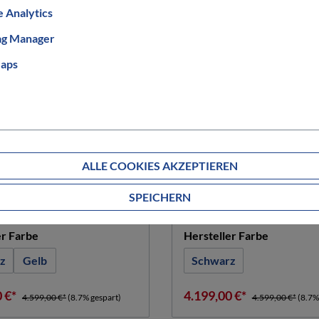
 Analytics
ag Manager
aps
BULLS
 EVO 2 27,5
Cross Rider EVO 1
ALLE COOKIES AKZEPTIEREN
auswählen
auswählen
röße
Rahmengröße
SPEICHERN
L
XL
M
XL
auswählen
auswähle
er Farbe
Hersteller Farbe
z
Gelb
Schwarz
0 €*
4.199,00 €*
4.599,00 €*
(8.7% gespart)
4.599,00 €*
(8.7%