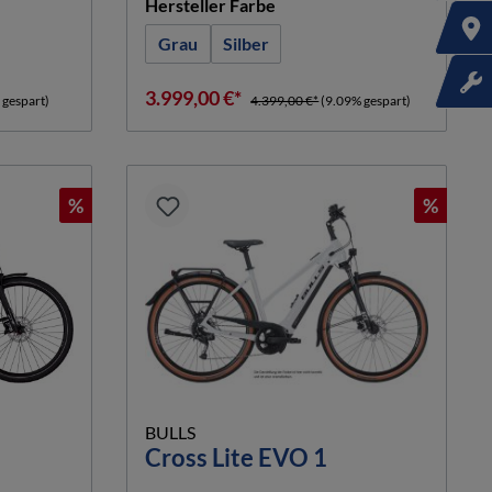
n
auswählen
Hersteller Farbe
Grau
Silber
3.999,00 €*
 gespart)
4.399,00 €*
(9.09% gespart)
%
%
BULLS
Cross Lite EVO 1