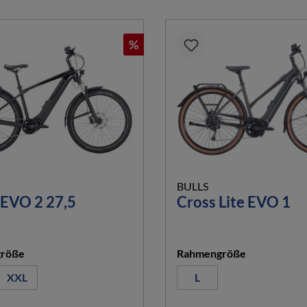
%
BULLS
 EVO 2 27,5
Cross Lite EVO 1
auswählen
auswählen
röße
Rahmengröße
XXL
L