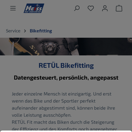
alt springen
Ware
Service
Bikefitting
RETÜL Bikefitting
Datengesteuert, persönlich, angepasst
Jeder einzelne Mensch ist einzigartig. Und erst
wenn das Bike und der Sportler perfekt
aufeinander abgestimmt sind, können beide ihre
volle Leistung ausschöpfen.
RETÜL Fit macht das Biken durch die Steigerung
der Effizienz und des Komforts noch angenehmer