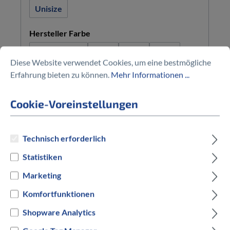
Unisize
auswählen
Hersteller Farbe
Powder Pink
Rot
Gelb
Cyan
Diese Website verwendet Cookies, um eine bestmögliche
+
1
Erfahrung bieten zu können.
Mehr Informationen ...
549,00 €*
Cookie-Voreinstellungen
Technisch erforderlich
%
Statistiken
Marketing
Komfortfunktionen
Shopware Analytics