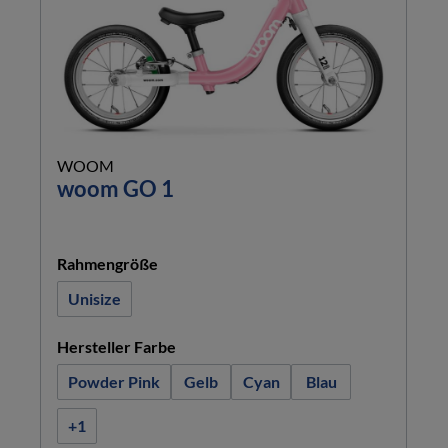
WOOM
woom GO 1
auswählen
Rahmengröße
Unisize
auswählen
Hersteller Farbe
Powder Pink
Gelb
Cyan
Blau
+
1