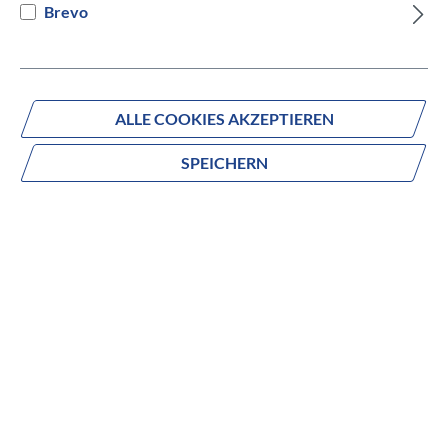
Brevo
Versandbereit innerhalb von 7 Werktagen
IN DEN WARENKORB
ALLE COOKIES AKZEPTIEREN
SPEICHERN
Fragen zum Produkt?
Produktnummer:
837-76545
Beschreibung
no description