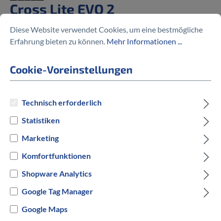
Cross Lite EVO 2
Diese Website verwendet Cookies, um eine bestmögliche
%
4.599,00 €
4.999,00 €
(8% gespart)
Erfahrung bieten zu können.
Mehr Informationen ...
Cookie-Voreinstellungen
Preise inkl. MwSt. zzgl. Versandkosten
Technisch erforderlich
Statistiken
auswählen
Rahmengröße
Marketing
S
M
L
Komfortfunktionen
Shopware Analytics
auswählen
Hersteller Farbe
Google Tag Manager
Schwarz
Google Maps