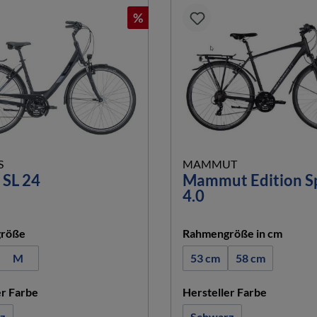
%
S
MAMMUT
 SL 24
Mammut Edition S
4.0
auswählen
auswä
röße
Rahmengröße in cm
M
53 cm
58 cm
auswählen
auswähle
er Farbe
Hersteller Farbe
z
Schwarz