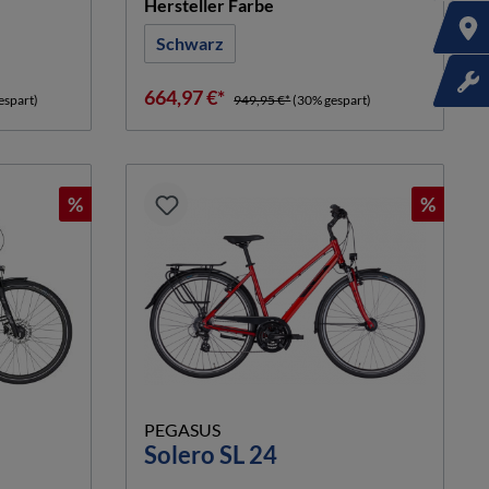
n
auswählen
Hersteller Farbe
Schwarz
664,97 €*
espart)
949,95 €*
(30% gespart)
%
%
PEGASUS
Solero SL 24