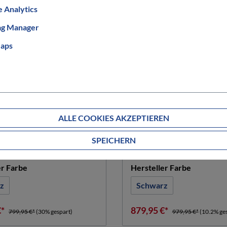
 Analytics
ag Manager
aps
S
BULLS
 7
Crosstail
ALLE COOKIES AKZEPTIEREN
auswählen
auswä
röße
Rahmengröße in cm
SPEICHERN
44 cm
48 cm
54 cm
auswählen
auswähle
er Farbe
Hersteller Farbe
z
Schwarz
€*
879,95 €*
799,95 €*
(30% gespart)
979,95 €*
(10.2% ge