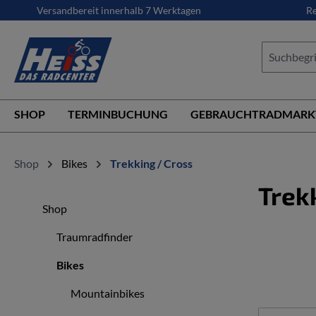
Versandbereit innerhalb 7 Werktagen
Re
springen
Zur Hauptnavigation springen
SHOP
TERMINBUCHUNG
GEBRAUCHTRADMARK
Shop
Bikes
Trekking / Cross
Trek
Shop
Traumradfinder
Bikes
Mountainbikes