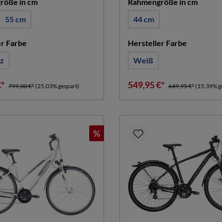
auswählen
auswä
röße in cm
Rahmengröße in cm
55 cm
44 cm
auswählen
auswähle
er Farbe
Hersteller Farbe
z
Weiß
€*
549,95 €*
799,00 €*
(25.03% gespart)
649,95 €*
(15.39% g
%