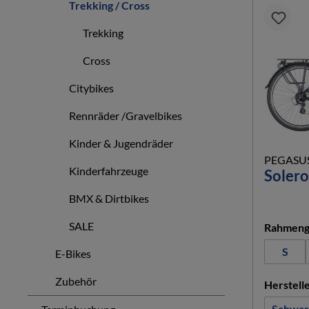
Trekking / Cross
Trekking
Cross
Citybikes
Rennräder /Gravelbikes
Kinder & Jugendräder
PEGASU
Kinderfahrzeuge
Solero
BMX & Dirtbikes
SALE
Rahmeng
S
E-Bikes
Zubehör
Herstell
Schwar