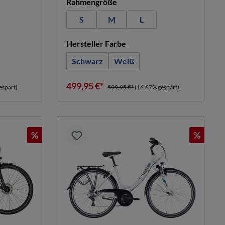
hlen
auswählen
Rahmengröße
(Diese Option ist zurzeit n
S
M
L
n
auswählen
Hersteller Farbe
Schwarz
Weiß
(Diese Option ist zurzeit nicht ve
499,95 €*
espart)
599,95 €*
(16.67% gespart)
%
%