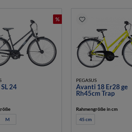
%
S
PEGASUS
 SL 24
Avanti 18 Er28 ge
Rh45cm Trap
auswählen
auswä
röße
Rahmengröße in cm
M
45 cm