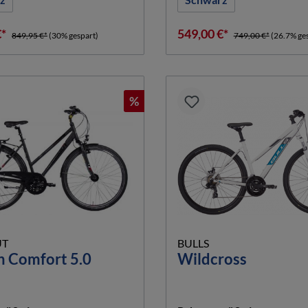
€*
549,00 €*
849,95 €*
(30% gespart)
749,00 €*
(26.7% ge
%
T
BULLS
n Comfort 5.0
Wildcross