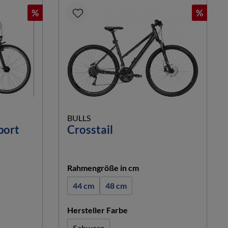
%
%
BULLS
port
Crosstail
hlen
auswählen
Rahmengröße in cm
44 cm
48 cm
n
auswählen
Hersteller Farbe
Schwarz