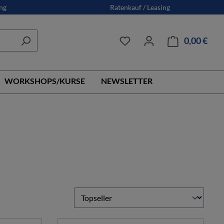
ng
Ratenkauf / Leasing
0,00 €
Ware
WORKSHOPS/KURSE
NEWSLETTER