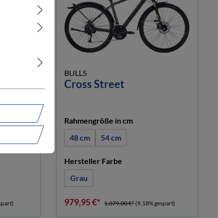
BULLS
Cross Street
hlen
auswählen
Rahmengröße in cm
48 cm
54 cm
n
auswählen
Hersteller Farbe
Grau
979,95 €*
spart)
1.079,00 €*
(9.18% gespart)