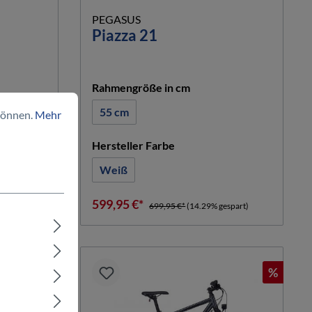
PEGASUS
Piazza 21
auswählen
Rahmengröße in cm
55 cm
können.
Mehr
n
auswählen
Hersteller Farbe
Weiß
599,95 €*
art)
699,95 €*
(14.29% gespart)
%
%