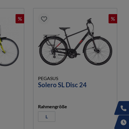
%
%
PEGASUS
Solero SL Disc 24
hlen
auswählen
Rahmengröße
L