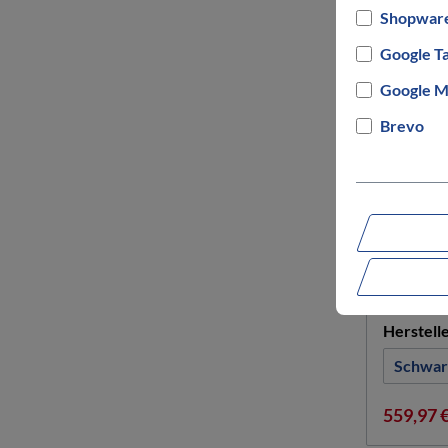
Shopware
Google T
Google M
Brevo
PEGASU
Piazza
Rahmeng
S
Herstell
Schwar
559,97 