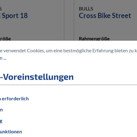
S
BULLS
 Sport 18
Cross Bike Street
auswählen
auswählen
röße
Rahmengröße
M
L
XL
e verwendet Cookies, um eine bestmögliche Erfahrung bieten zu 
 ...
auswählen
auswähle
er Farbe
Hersteller Farbe
-Voreinstellungen
Schwarz
€*
629,97 €*
599,95 €*
(30% gespart)
899,95 €*
(30% gesp
 erforderlich
en
%
g
unktionen