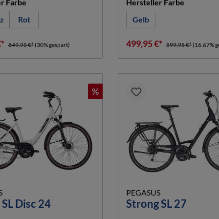
auswählen
auswähle
er Farbe
Hersteller Farbe
z
Rot
Gelb
€*
499,95 €*
849,95 €*
(30% gespart)
599,95 €*
(16.67% g
%
S
PEGASUS
 SL Disc 24
Strong SL 27