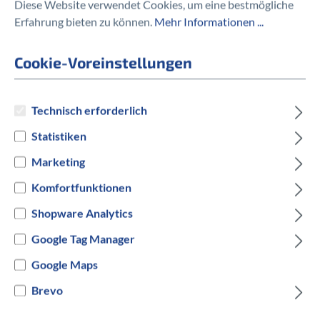
Diese Website verwendet Cookies, um eine bestmögliche
Erfahrung bieten zu können.
Mehr Informationen ...
Cookie-Voreinstellungen
Technisch erforderlich
Statistiken
Marketing
CROOZER
Komfortfunktionen
CROOZER-Universal Vierkant
Kupplung
Shopware Analytics
Google Tag Manager
auswählen
Hersteller Farbe
Google Maps
Schwarz
Brevo
25,00 €*