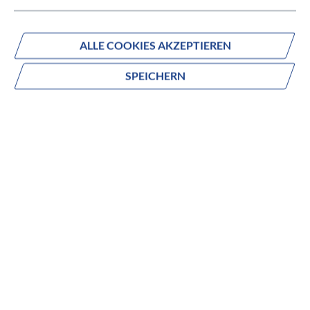
ALLE COOKIES AKZEPTIEREN
SPEICHERN
CROOZER
Click & Crooz Achsmutter
auswählen
Hersteller Farbe
Grau