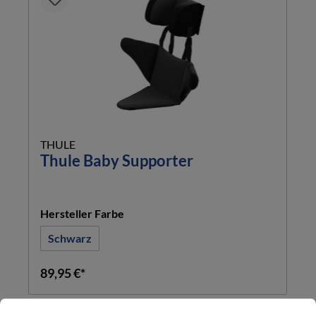
THULE
Thule Baby Supporter
auswählen
Hersteller Farbe
Schwarz
89,95 €*