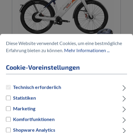
Diese Website verwendet Cookies, um eine bestmögliche
STROMER
Erfahrung bieten zu können.
Mehr Informationen ...
ST 7 ARBR 2 Alinghi Red Bull
Cookie-Voreinstellungen
auswählen
Rahmengröße
Technisch erforderlich
L
XL
Statistiken
auswählen
Hersteller Farbe
Marketing
Weiß
Komfortfunktionen
Ab
12.599,00 €*
Shopware Analytics