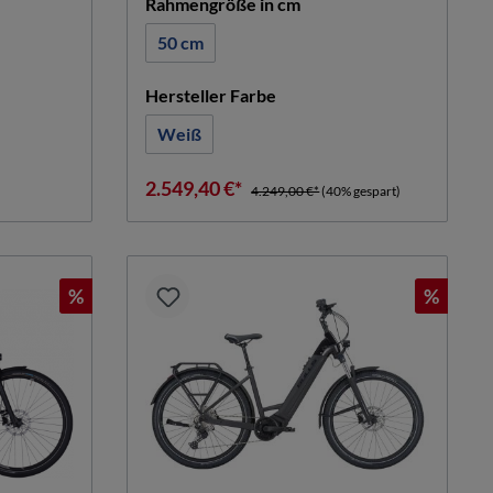
hlen
auswählen
Rahmengröße in cm
50 cm
n
auswählen
Hersteller Farbe
Weiß
2.549,40 €*
4.249,00 €*
(40% gespart)
%
%