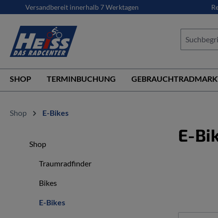
Versandbereit innerhalb 7 Werktagen
Re
springen
Zur Hauptnavigation springen
SHOP
TERMINBUCHUNG
GEBRAUCHTRADMARK
Shop
E-Bikes
E-Bi
Shop
Traumradfinder
Bikes
E-Bikes