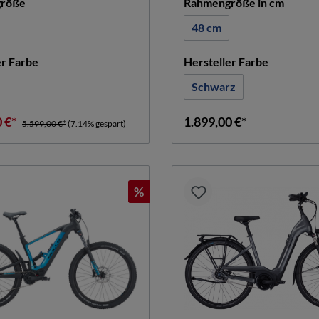
auswählen
auswä
röße
Rahmengröße in cm
48 cm
auswählen
auswähle
er Farbe
Hersteller Farbe
Schwarz
0 €*
1.899,00 €*
5.599,00 €*
(7.14% gespart)
%