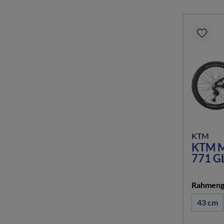
KTM
KTM 
771 G
Rahmeng
43 cm