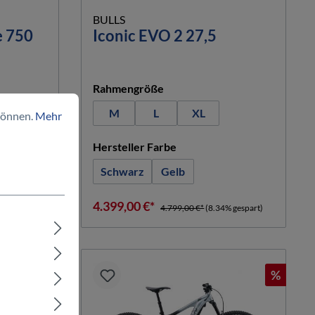
BULLS
e 750
Iconic EVO 2 27,5
hlen
auswählen
Rahmengröße
(Diese Option ist zurzeit nicht verfü
M
L
XL
können.
Mehr
n
auswählen
Hersteller Farbe
Schwarz
Gelb
4.399,00 €*
gespart)
4.799,00 €*
(8.34% gespart)
%
%