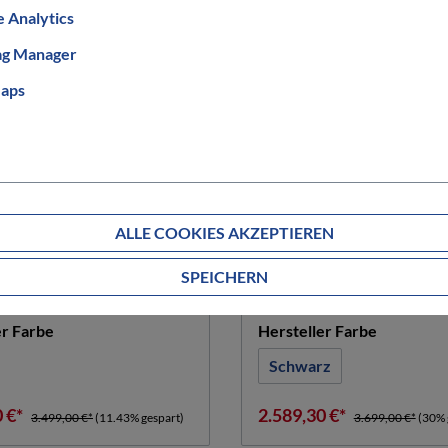
 Analytics
ag Manager
aps
HERCULES
 EVO 27,5
Intero Sport I-10
ALLE COOKIES AKZEPTIEREN
auswählen
auswä
röße
Rahmengröße in cm
SPEICHERN
49 cm
61 cm
(Diese Option is
auswählen
auswähle
er Farbe
Hersteller Farbe
Schwarz
0 €*
2.589,30 €*
3.499,00 €*
(11.43% gespart)
3.699,00 €*
(30% 