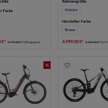
auswählen
auswählen
röße
Rahmengröße
Unisize
auswählen
er Farbe
auswähle
Hersteller Farbe
Braun
0 €*
4.999,00 €*
5.799,00 €*
(30% gespart)
5.949,00 €*
(15.9
%