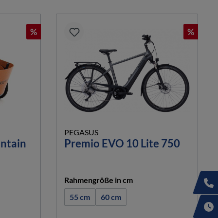
%
%
PEGASUS
ntain
Premio EVO 10 Lite 750
hlen
auswählen
Rahmengröße in cm
55 cm
60 cm