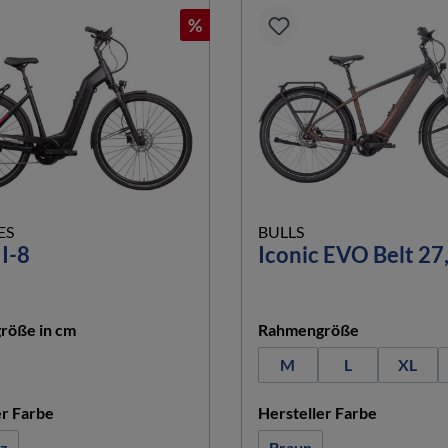
%
ES
BULLS
 I-8
Iconic EVO Belt 27
auswählen
auswählen
röße in cm
Rahmengröße
M
L
XL
auswählen
auswähle
er Farbe
Hersteller Farbe
z
Braun