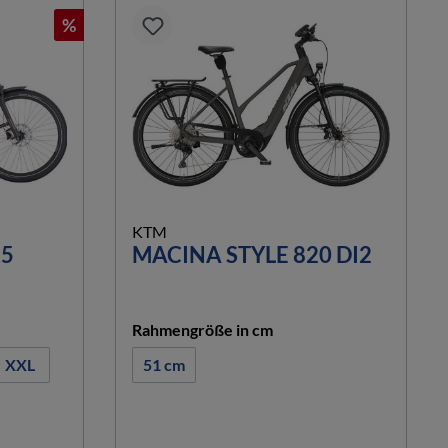
%
KTM
,5
MACINA STYLE 820 DI2
auswählen
Rahmengröße in cm
XXL
51 cm
n