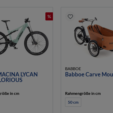
%
BABBOE
MACINA LYCAN
Babboe Carve Mou
LORIOUS
auswählen
auswä
röße in cm
Rahmengröße in cm
50 cm