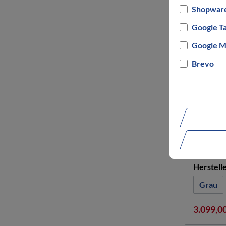
Shopware
Google T
Google M
Brevo
BULLS
LT CX
Rahmeng
S
Herstell
Grau
3.099,0