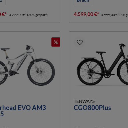
0 €*
4.599,00 €*
3.299,00 €*
(30% gespart)
4.999,00 €*
(8% g
%
TENWAYS
rhead EVO AM3
CGO800Plus
,5