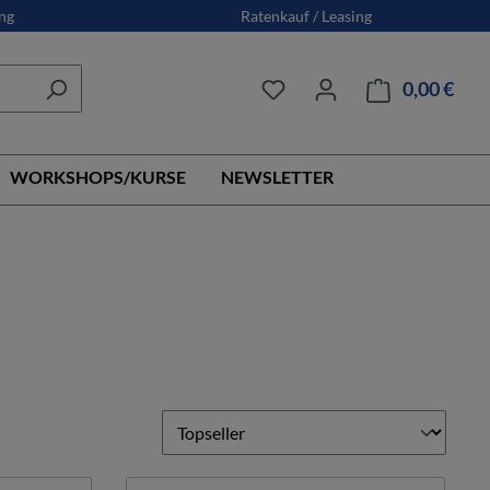
ng
Ratenkauf / Leasing
0,00 €
Ware
WORKSHOPS/KURSE
NEWSLETTER