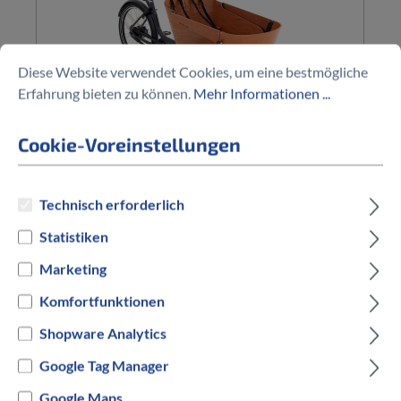
Diese Website verwendet Cookies, um eine bestmögliche
Erfahrung bieten zu können.
Mehr Informationen ...
Cookie-Voreinstellungen
BABBOE
Babboe Carve Mountain
Technisch erforderlich
auswählen
Rahmengröße in cm
Statistiken
50 cm
Marketing
Komfortfunktionen
auswählen
Rahmengröße
Shopware Analytics
Unisize
Google Tag Manager
auswählen
Hersteller Farbe
Google Maps