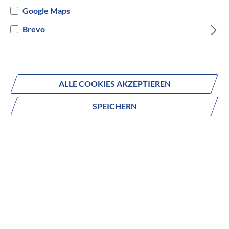
Google Maps
Brevo
ALLE COOKIES AKZEPTIEREN
SPEICHERN
Infos
Datum:
04. - 08.05.2026
Uhrzeit:
18:30 - 20:30 Uhr
Ort:
Heiss - Das Radcenter, Rudolf-Diesel-Str. 18,
87700 Memmingen
Workshop-Themen:
Pannenworkshop,
Pflegeworkshop, RockShox-Workshop, SRAM-