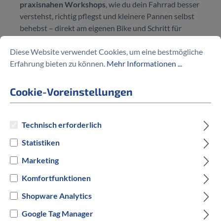
praxisnahen Workshops
, wie du dein Fahrrad besser
verstehst, richtig pflegst und kleinere Pannen selbst
behebst – direkt am eigenen Bike und Schritt für
Schritt erklärt.
Diese Website verwendet Cookies, um eine bestmögliche
Erfahrung bieten zu können.
Mehr Informationen ...
Ob Einsteiger oder Vielfahrer – unsere Workshops
sind verständlich aufgebaut und individuell betreut.
Cookie-Voreinstellungen
Du brauchst
kein Vorwissen
, nur dein Bike und
Freude am Lernen.
Technisch erforderlich
ALLE TERMINE BEREITS AUSGEBUCHT -
Statistiken
AKTUELL KEINE ANMELDUNG MEHR
Marketing
MÖGLICH!
Komfortfunktionen
Shopware Analytics
Google Tag Manager