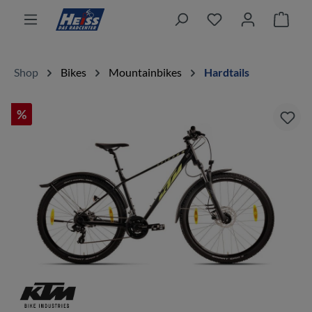
alt springen
Ware
Shop
Bikes
Mountainbikes
Hardtails
%
Bildergalerie überspringen