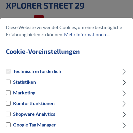
XPLORER STREET 29
%
769,30 €
1.099,00 €
(30% gespart)
Diese Website verwendet Cookies, um eine bestmögliche
Erfahrung bieten zu können.
Mehr Informationen ...
Cookie-Voreinstellungen
Preise inkl. MwSt. zzgl. Versandkosten
Technisch erforderlich
auswählen
Rahmengröße in cm
Statistiken
43 cm
53 cm
57 cm
Marketing
Komfortfunktionen
auswählen
Hersteller Farbe
Shopware Analytics
Schwarz
Google Tag Manager