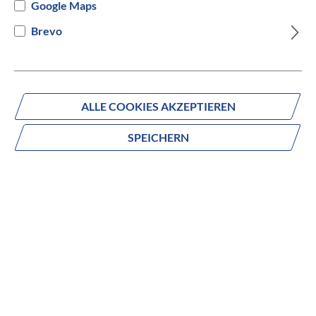
Google Maps
Versandbereit innerhalb von 7 Werktagen
Brevo
IN DEN WARENKORB
ALLE COOKIES AKZEPTIEREN
SPEICHERN
Fragen zum Produkt?
Produktnummer:
023892117
Beschreibung
Das XPLORER steht für ein zuverlässiges
Alltagsmountainbike zum Einstiegspreis. Beliebt, preiswert,
langlebig - Dauergaranten für die KTM-Erfolgsgeschichte.