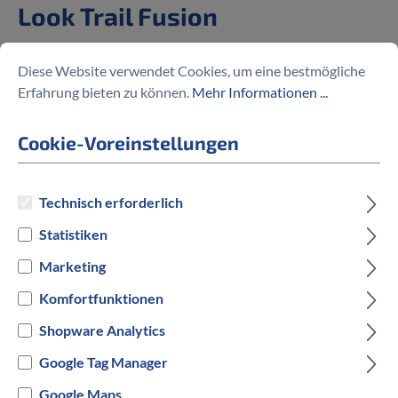
Look Trail Fusion
50,00 €
Diese Website verwendet Cookies, um eine bestmögliche
Erfahrung bieten zu können.
Mehr Informationen ...
Cookie-Voreinstellungen
Preise inkl. MwSt. zzgl. Versandkosten
Technisch erforderlich
auswählen
Hersteller Farbe
Statistiken
Marketing
Rot
Blau
Lila
Komfortfunktionen
Versandbereit innerhalb von 7 Werktagen
Shopware Analytics
Google Tag Manager
IN DEN WARENKORB
Google Maps