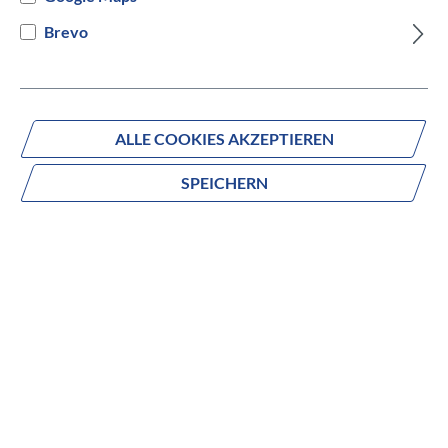
Brevo
Fragen zum Produkt?
Produktnummer:
301035002
ALLE COOKIES AKZEPTIEREN
SPEICHERN
Beschreibung
no description
Zusammensetzung des Körpers Composite Q-Faktor 61,5
mm Grip 8 Metal Pins Per Side Technologie Flat Pedals
Plattformbereich
Achse