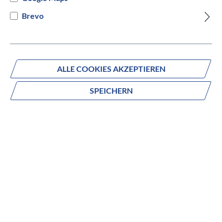
Brevo
Fragen zum Produkt?
Produktnummer:
301035005
ALLE COOKIES AKZEPTIEREN
SPEICHERN
Beschreibung
no description
Zusammensetzung des Körpers Composite Q-Faktor 61,5
mm Grip 8 Metal Pins Per Side Technologie Flat Pedals
Plattformbereich
Achse