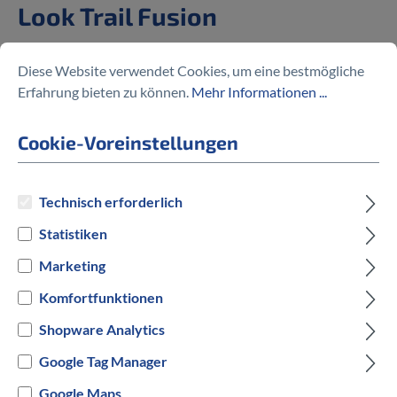
Look Trail Fusion
50,00 €
Diese Website verwendet Cookies, um eine bestmögliche
Erfahrung bieten zu können.
Mehr Informationen ...
Cookie-Voreinstellungen
Preise inkl. MwSt. zzgl. Versandkosten
Technisch erforderlich
auswählen
Hersteller Farbe
Statistiken
Marketing
Rot
Blau
Lila
Komfortfunktionen
Versandbereit innerhalb von 7 Werktagen
Shopware Analytics
Google Tag Manager
IN DEN WARENKORB
Google Maps