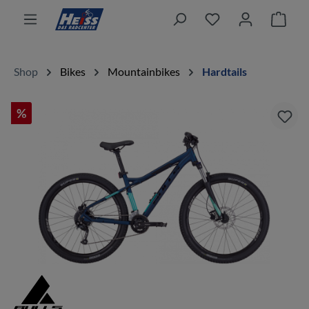
alt springen
Ware
Shop
Bikes
Mountainbikes
Hardtails
%
Bildergalerie überspringen