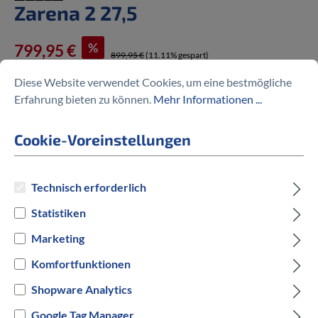
Zarena 2 27,5
%
799,95 €
899,95 €
(11.11% gespart)
Diese Website verwendet Cookies, um eine bestmögliche
Erfahrung bieten zu können.
Mehr Informationen ...
Cookie-Voreinstellungen
Preise inkl. MwSt. zzgl. Versandkosten
auswählen
Rahmengröße in cm
Technisch erforderlich
Statistiken
46 cm
Marketing
auswählen
Hersteller Farbe
Komfortfunktionen
Shopware Analytics
Blau
Google Tag Manager