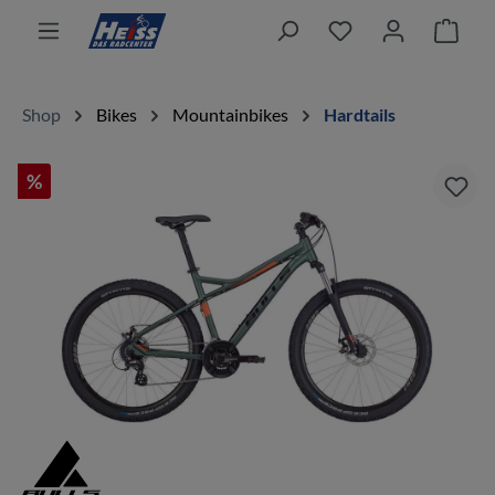
alt springen
Ware
Shop
Bikes
Mountainbikes
Hardtails
%
Bildergalerie überspringen