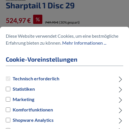
Sharptail 1 Disc 29
%
524,97 €
749,95 €
(30% gespart)
Diese Website verwendet Cookies, um eine bestmögliche
Erfahrung bieten zu können.
Mehr Informationen ...
Preise inkl. MwSt. zzgl. Versandkosten
Cookie-Voreinstellungen
auswählen
Rahmengröße
Technisch erforderlich
Statistiken
XL
Marketing
auswählen
Hersteller Farbe
Komfortfunktionen
Shopware Analytics
Grün
Schwarz