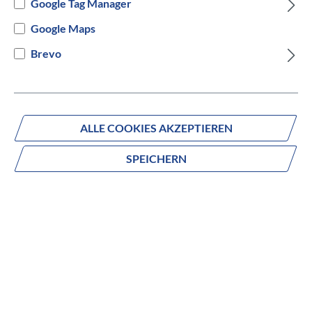
Google Tag Manager
Versandbereit innerhalb von 7 Werktagen
Google Maps
Brevo
IN DEN WARENKORB
ALLE COOKIES AKZEPTIEREN
Fragen zum Produkt?
SPEICHERN
Produktnummer:
504-11056
Beschreibung
Das Sharptail 1 Disc 29 aus dem Modelljahr ist ein
vielseitiges Hardtail-Mountainbike für Einsteiger und
Allround-Biker. Mit dem leichten Aluminium-Rahmen und