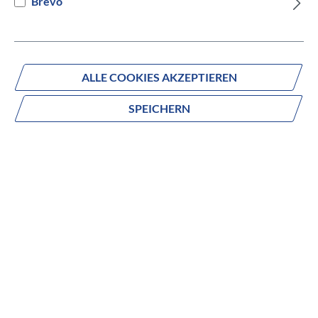
Brevo
ALLE COOKIES AKZEPTIEREN
Infos
SPEICHERN
Datum:
25.04. - 19.07.2026
Ort:
Heiss - Das Radcenter, Rudolf-Diesel-Str. 18,
87700 Memmingen
Programminhalte:
Fitnesscheck, Ausdauer- &
Fahrtechniktrainings, Onlinekurs
"Ganzkörperkräftigung" (optional), Abschlusstour
Zielgruppe:
Anfänger & Fortgeschrittene
Preis:
330 EUR inkl. MwSt.
Infoabend