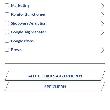
Marketing
3000m² Ausstellung im
Komfortfunktionen
Geschäftshaus
Shopware Analytics
Über 1000 Fahrräder im Showroom
Google Tag Manager
Google Maps
44 Jahre Erfahrung und Leidenschaft
Brevo
Zahlungsmöglichkeiten
ALLE COOKIES AKZEPTIEREN
SPEICHERN
Versandarten