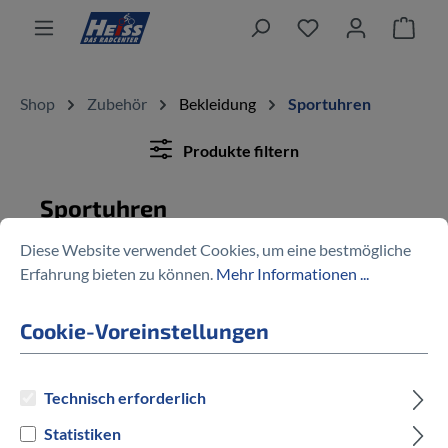
alt springen
Ware
Shop
Zubehör
Bekleidung
Sportuhren
Produkte filtern
Sportuhren
Diese Website verwendet Cookies, um eine bestmögliche
Erfahrung bieten zu können.
Mehr Informationen ...
Keine Produkte gefunden.
Cookie-Voreinstellungen
Technisch erforderlich
Mehr als 70 fachkundige Mitarbeiter
Statistiken