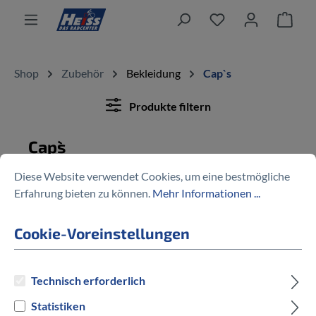
alt springen
Ware
Shop
Zubehör
Bekleidung
Cap`s
Produkte filtern
Cap`s
Diese Website verwendet Cookies, um eine bestmögliche
Erfahrung bieten zu können.
Mehr Informationen ...
Keine Produkte gefunden.
Cookie-Voreinstellungen
Technisch erforderlich
Mehr als 70 fachkundige Mitarbeiter
Statistiken