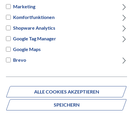
Marketing
3000m² Ausstellung im
Komfortfunktionen
Geschäftshaus
Shopware Analytics
Über 1000 Fahrräder im Showroom
Google Tag Manager
Google Maps
44 Jahre Erfahrung und Leidenschaft
Brevo
Zahlungsmöglichkeiten
ALLE COOKIES AKZEPTIEREN
SPEICHERN
Versandarten