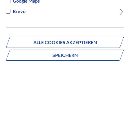
Google Maps
Versandbereit innerhalb von 7 Werktagen
Brevo
IN DEN WARENKORB
ALLE COOKIES AKZEPTIEREN
SPEICHERN
Fragen zum Produkt?
Produktnummer:
505-29645
Beschreibung
no description