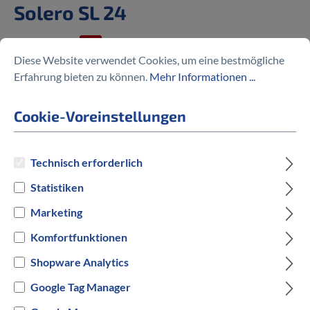
Solero SL 24
%
594,97 €
849,95 €
(30% gespart)
Diese Website verwendet Cookies, um eine bestmögliche
Erfahrung bieten zu können.
Mehr Informationen ...
Cookie-Voreinstellungen
Preise inkl. MwSt. zzgl. Versandkosten
Technisch erforderlich
auswählen
Rahmengröße
Statistiken
Marketing
S
M
Komfortfunktionen
auswählen
Hersteller Farbe
Shopware Analytics
Google Tag Manager
Schwarz
Rot