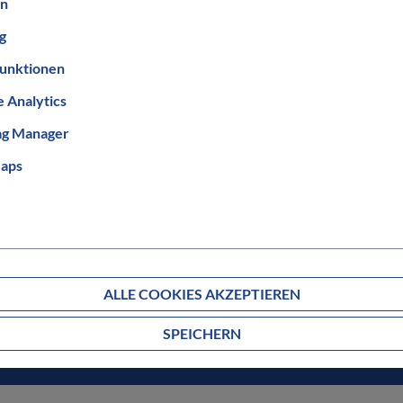
en
g
unktionen
 Analytics
ag Manager
aps
ALLE COOKIES AKZEPTIEREN
² Ausstellung im
Über 1000 Fahrrä
SPEICHERN
häftshaus
Showroom