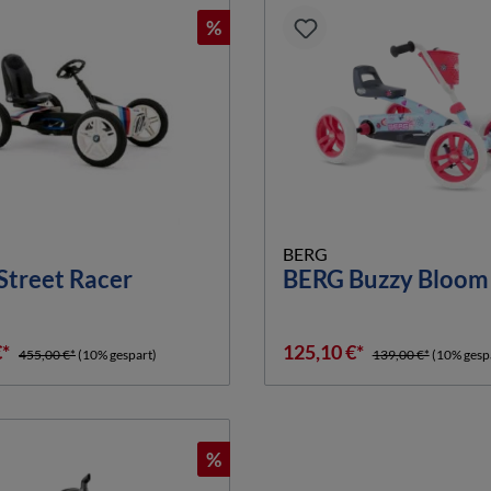
%
BERG
treet Racer
BERG Buzzy Bloom
€*
125,10 €*
455,00 €*
(10% gespart)
139,00 €*
(10% gesp
%