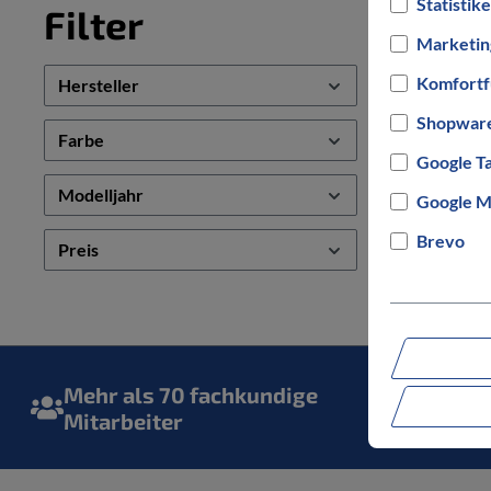
Statistik
Filter
Marketin
Komfortf
Hersteller
Shopware
Farbe
Google T
Modelljahr
Google M
Brevo
Preis
Mehr als 70 fachkundige
3000m
Mitarbeiter
Gesc