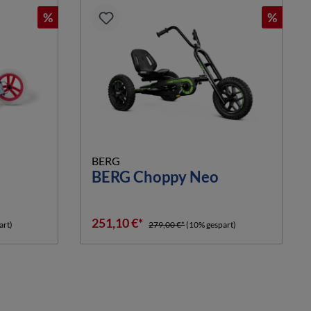
%
%
BERG
BERG Choppy Neo
251,10 €*
art)
279,00 €*
(10% gespart)