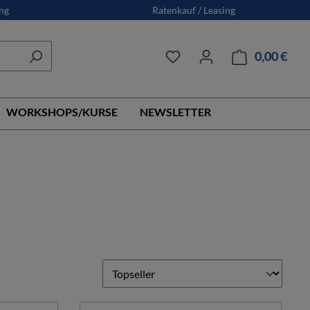
ng
Ratenkauf / Leasing
0,00 €
Ware
WORKSHOPS/KURSE
NEWSLETTER