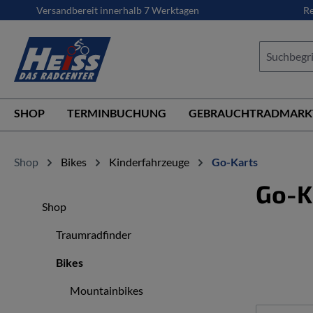
Versandbereit innerhalb 7 Werktagen
Re
springen
Zur Hauptnavigation springen
SHOP
TERMINBUCHUNG
GEBRAUCHTRADMARK
Shop
Bikes
Kinderfahrzeuge
Go-Karts
Go-K
Shop
Traumradfinder
Bikes
Mountainbikes