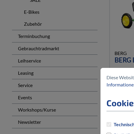
E-Bikes
Zubehör
Terminbuchung
Gebrauchtradmarkt
BERG
BERG 
Leihservice
Leasing
Diese Websit
359,10 
Informationen
Service
Events
Cookie
Workshops/Kurse
Newsletter
Technisch