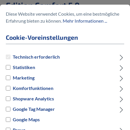
Edition Comfort 5.0
Diese Website verwendet Cookies, um eine bestmögliche
%
599,00 €
Erfahrung bieten zu können.
Mehr Informationen ...
799,00 €
(25.03% gespart)
Cookie-Voreinstellungen
Technisch erforderlich
Preise inkl. MwSt. zzgl. Versandkosten
Statistiken
auswählen
Rahmengröße in cm
Marketing
Komfortfunktionen
50 cm
55 cm
Shopware Analytics
auswählen
Hersteller Farbe
Google Tag Manager
Google Maps
Schwarz
Brevo