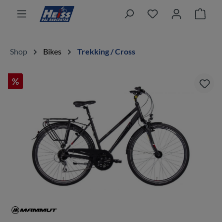
alt springen
Ware
Shop
Bikes
Trekking / Cross
%
Bildergalerie überspringen