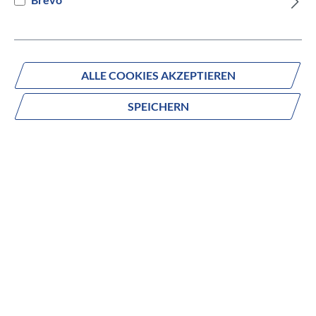
Versandbereit innerhalb von 7 Werktagen
IN DEN WARENKORB
ALLE COOKIES AKZEPTIEREN
SPEICHERN
Fragen zum Produkt?
Produktnummer:
D82151
Beschreibung
no description