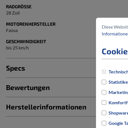
RADGRÖSSE
28 Zoll
MOTORENHERSTELLER
Diese Websit
Fazua
Informationen
GESCHWINDIGKEIT
bis 25 km/h
Cookie
Specs
Technisch
Statistik
Bewertungen
Marketin
Komfortf
Herstellerinformationen
Shopware
Google T