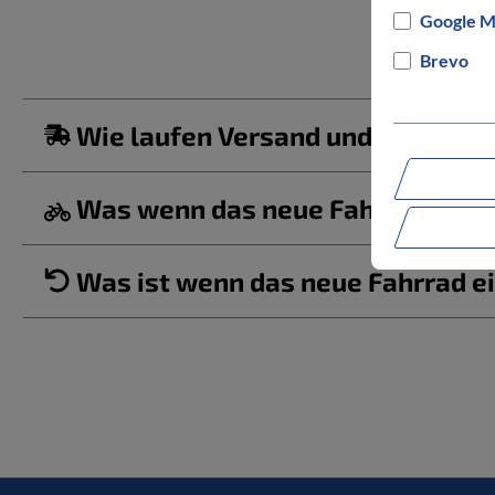
Google M
Brevo
Wie laufen Versand und Lieferun
Was wenn das neue Fahrrad/ der b
Was ist wenn das neue Fahrrad ei