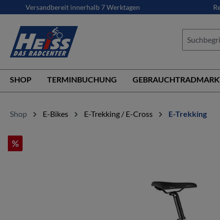
Versandbereit innerhalb 7 Werktagen
Re
springen
Zur Hauptnavigation springen
SHOP
TERMINBUCHUNG
GEBRAUCHTRADMARK
Shop
E-Bikes
E-Trekking / E-Cross
E-Trekking
%
Bildergalerie überspringen