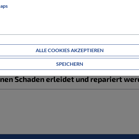
Informationen zum Bestellablauf
aps
g ab?
ALLE COOKIES AKZEPTIEREN
estellte Artikel nicht passt?
SPEICHERN
nen Schaden erleidet und repariert we