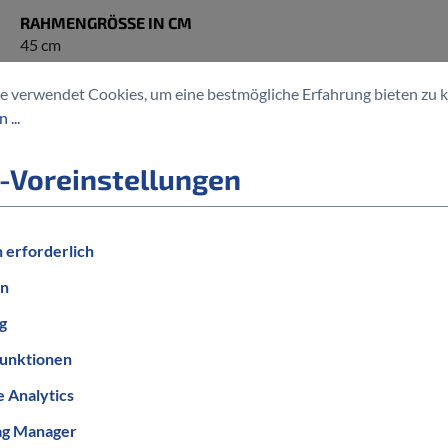
RAHMENGRÖSSE IN CM
45 cm
RAHMENTYP
e verwendet Cookies, um eine bestmögliche Erfahrung bieten zu 
Wave/Tiefeinstieg
 ...
BELEUCHTUNG
mit Beleuchtung
-Voreinstellungen
 erforderlich
en
g
unktionen
 Analytics
ag Manager