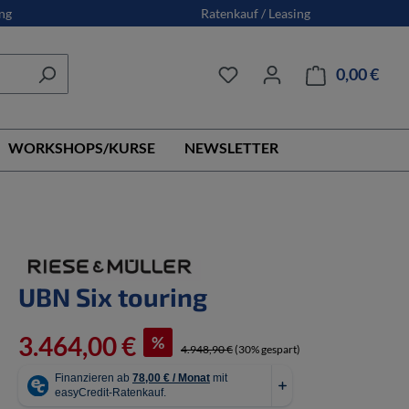
ng
Ratenkauf / Leasing
0,00 €
Ware
WORKSHOPS/KURSE
NEWSLETTER
UBN Six touring
3.464,00 €
%
4.948,90 €
(30% gespart)