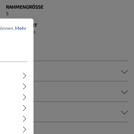
RAHMENGRÖSSE
S
ANTRIEBSART
können.
Mehr
Kettenantrieb