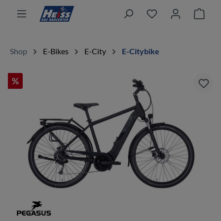
alt springen
Ware
Shop
E-Bikes
E-City
E-Citybike
%
Bildergalerie überspringen