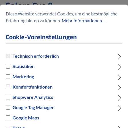
Solero Evo 9
Diese Website verwendet Cookies, um eine bestmögliche
%
2.449,30 €
Erfahrung bieten zu können.
Mehr Informationen ...
3.499,00 €
(30% gespart)
Cookie-Voreinstellungen
Technisch erforderlich
Preise inkl. MwSt. zzgl. Versandkosten
Statistiken
auswählen
Rahmengröße
Marketing
Komfortfunktionen
M
L
Shopware Analytics
auswählen
Hersteller Farbe
Google Tag Manager
Google Maps
Schwarz
Brevo