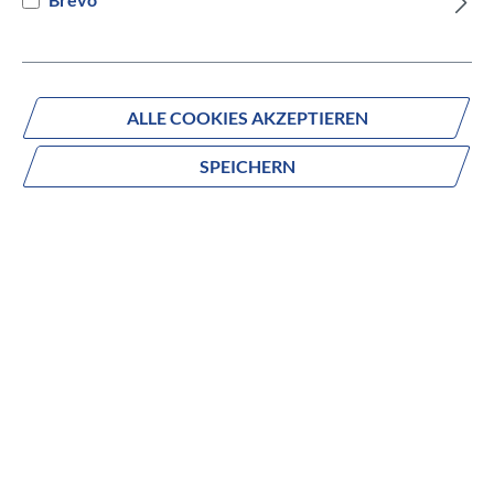
Versandbereit innerhalb von 7 Werktagen
IN DEN WARENKORB
ALLE COOKIES AKZEPTIEREN
SPEICHERN
Fragen zum Produkt?
Produktnummer:
835-12550
Beschreibung
no description