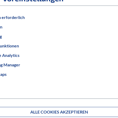
 erforderlich
en
GESCHLECHT
Herren
g
MOTORENHERSTELLER
unktionen
Bosch
 Analytics
BELEUCHTUNG
ag Manager
mit Beleuchtung
aps
ALLE COOKIES AKZEPTIEREN