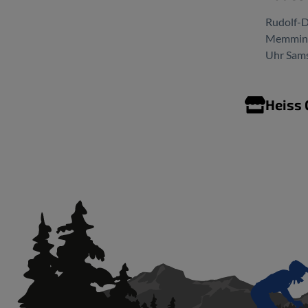
Rudolf-D
Memminge
Uhr Sams
Heiss