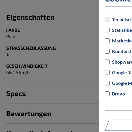
Eigenschaften
Technisch
FARBE
Statistik
Blau
Marketin
STRASSENZULASSUNG
Komfortf
Ja
Shopware
GESCHWINDIGKEIT
bis 25 km/h
Google T
Google M
Specs
Brevo
Bewertungen