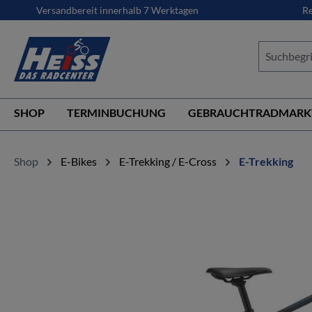
Versandbereit innerhalb 7 Werktagen
Re
springen
Zur Hauptnavigation springen
SHOP
TERMINBUCHUNG
GEBRAUCHTRADMARK
Shop
E-Bikes
E-Trekking / E-Cross
E-Trekking
Bildergalerie überspringen