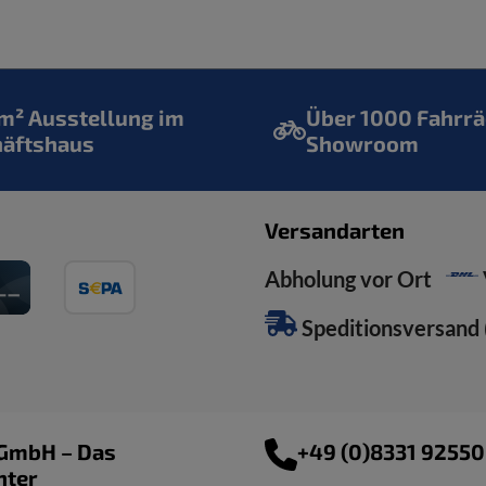
² Ausstellung im
Über 1000 Fahrrä
häftshaus
Showroom
Versandarten
Abholung vor Ort
Speditionsversand (
 GmbH – Das
+49 (0)8331 9255
nter