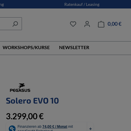
ng
Ratenkauf / Leasing
0,00 €
Ware
WORKSHOPS/KURSE
NEWSLETTER
Solero EVO 10
3.299,00 €