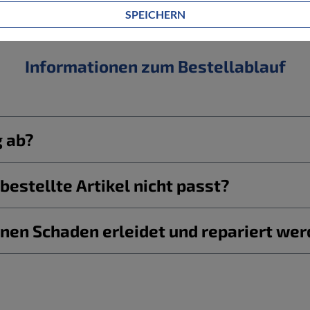
SPEICHERN
Informationen zum Bestellablauf
g ab?
estellte Artikel nicht passt?
nen Schaden erleidet und repariert we