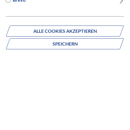
Versandbereit innerhalb von 7 Werktagen
IN DEN WARENKORB
ALLE COOKIES AKZEPTIEREN
SPEICHERN
Fragen zum Produkt?
Produktnummer:
837-28550
Beschreibung
no description