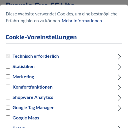
Premio Evo 5F Lite
Diese Website verwendet Cookies, um eine bestmögliche
%
4.299,00 €
Erfahrung bieten zu können.
Mehr Informationen ...
4.599,00 €
(6.52% gespart)
Cookie-Voreinstellungen
Technisch erforderlich
Preise inkl. MwSt. zzgl. Versandkosten
Statistiken
auswählen
Rahmengröße
Marketing
Komfortfunktionen
S
M
L
Shopware Analytics
auswählen
Hersteller Farbe
Google Tag Manager
Google Maps
Schwarz
Brevo