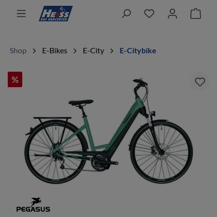
alt springen
Ware
Shop
E-Bikes
E-City
E-Citybike
%
Bildergalerie überspringen