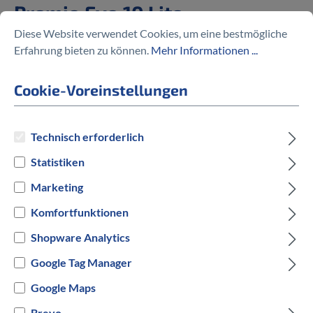
Premio Evo 10 Lite
Diese Website verwendet Cookies, um eine bestmögliche
%
4.199,00 €
Erfahrung bieten zu können.
Mehr Informationen ...
4.499,00 €
(6.67% gespart)
Cookie-Voreinstellungen
Technisch erforderlich
Preise inkl. MwSt. zzgl. Versandkosten
Statistiken
auswählen
Rahmengröße
Marketing
Komfortfunktionen
S
M
L
Shopware Analytics
auswählen
Hersteller Farbe
Google Tag Manager
Google Maps
Schwarz
Weiß
Blau
Brevo