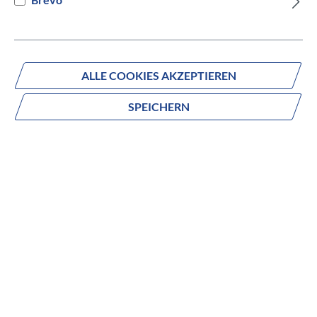
Versandbereit innerhalb von 7 Werktagen
IN DEN WARENKORB
ALLE COOKIES AKZEPTIEREN
SPEICHERN
Fragen zum Produkt?
Produktnummer:
837-28050
Beschreibung
no description