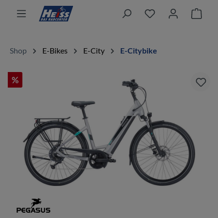
alt springen
Ware
Shop
E-Bikes
E-City
E-Citybike
%
Bildergalerie überspringen