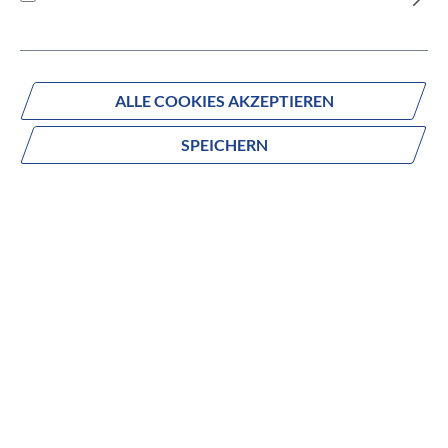
Versandbereit innerhalb von 7 Werktagen
IN DEN WARENKORB
ALLE COOKIES AKZEPTIEREN
SPEICHERN
Fragen zum Produkt?
Produktnummer:
836-47350
Beschreibung
no description