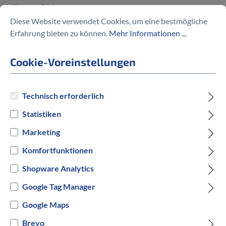
Evo CX
Diese Website verwendet Cookies, um eine bestmögliche
Erfahrung bieten zu können.
Mehr Informationen ...
%
3.599,00 €
3.899,00 €
(7.69% gespart)
Cookie-Voreinstellungen
Technisch erforderlich
Preise inkl. MwSt. zzgl. Versandkosten
Statistiken
auswählen
Rahmengröße
Marketing
Komfortfunktionen
S
M
L
Shopware Analytics
auswählen
Hersteller Farbe
Google Tag Manager
Google Maps
Silber
Brevo