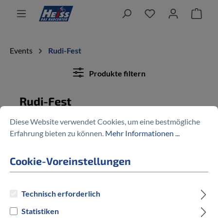
alt springen
Ware
Events
Rudi-Fest
Produkte filtern
Rudi-Fest
Diese Website verwendet Cookies, um eine bestmögliche
Erfahrung bieten zu können.
Mehr Informationen ...
Keine Produkte gefunden.
Cookie-Voreinstellungen
Technisch erforderlich
Mehr als 70 fachkundige Mitarbeiter
Statistiken