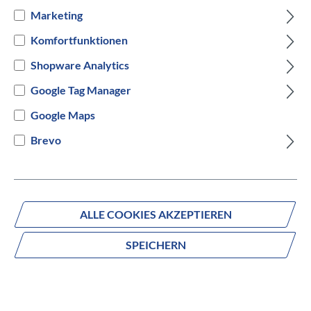
Marketing
3000m² Ausstellung im
Komfortfunktionen
Geschäftshaus
Shopware Analytics
Über 1000 Fahrräder im Showroom
Google Tag Manager
Google Maps
44 Jahre Erfahrung und Leidenschaft
Brevo
Zahlungsmöglichkeiten
ALLE COOKIES AKZEPTIEREN
SPEICHERN
Versandarten