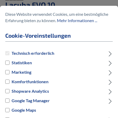
Lacuba EVO 10
Diese Website verwendet Cookies, um eine bestmögliche
%
3.009,30 €
Erfahrung bieten zu können.
Mehr Informationen ...
4.299,00 €
(30% gespart)
Cookie-Voreinstellungen
Preise inkl. MwSt. zzgl. Versandkosten
Technisch erforderlich
Statistiken
auswählen
Rahmengröße
Marketing
Komfortfunktionen
S
M
L
Shopware Analytics
auswählen
Hersteller Farbe
Google Tag Manager
Schwarz
Google Maps
Grau