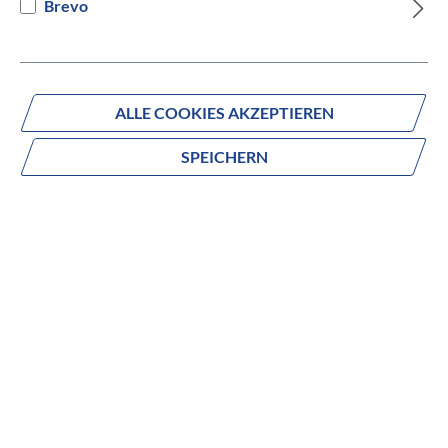
Brevo
Versandbereit innerhalb von 7 Werktagen
IN DEN WARENKORB
ALLE COOKIES AKZEPTIEREN
SPEICHERN
Fragen zum Produkt?
Produktnummer:
846-23550
Beschreibung
no description