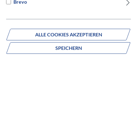
Brevo
Versandbereit innerhalb von 7 Werktagen
IN DEN WARENKORB
ALLE COOKIES AKZEPTIEREN
SPEICHERN
Fragen zum Produkt?
Produktnummer:
846-23445
Beschreibung
no description