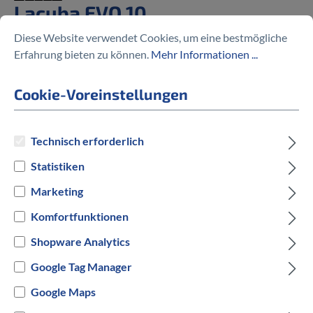
Lacuba EVO 10
Diese Website verwendet Cookies, um eine bestmögliche
%
3.009,30 €
Erfahrung bieten zu können.
Mehr Informationen ...
4.299,00 €
(30% gespart)
Cookie-Voreinstellungen
Preise inkl. MwSt. zzgl. Versandkosten
Technisch erforderlich
Statistiken
auswählen
Rahmengröße
Marketing
Komfortfunktionen
S
M
L
Shopware Analytics
auswählen
Hersteller Farbe
Google Tag Manager
Schwarz
Google Maps
Grau