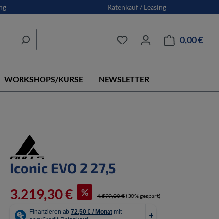
ng
Ratenkauf / Leasing
0,00 €
Ware
WORKSHOPS/KURSE
NEWSLETTER
Iconic EVO 2 27,5
3.219,30 €
%
4.599,00 €
(30% gespart)