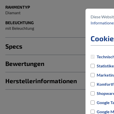
RAHMENTYP
Diamant
Diese Websit
BELEUCHTUNG
Informationen
mit Beleuchtung
Cookie
Specs
Technisch
Bewertungen
Statistik
Marketin
Herstellerinformationen
Komfortf
Shopware
Google T
Google M