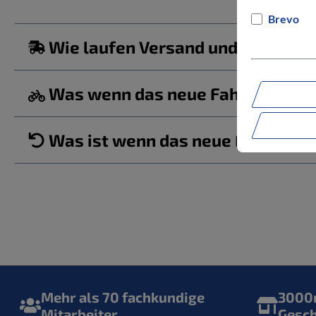
Brevo
Wie laufen Versand und Lieferun
Was wenn das neue Fahrrad/ der b
Was ist wenn das neue Fahrrad ei
Mehr als 70 fachkundige
3000m
Mitarbeiter
Gesc