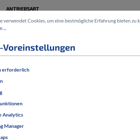
ANTRIEBSART
Kettenantrieb
e verwendet Cookies, um eine bestmögliche Erfahrung bieten zu 
 ...
-Voreinstellungen
 erforderlich
en
g
unktionen
 Analytics
ag Manager
Informationen zum Bestellablauf
aps