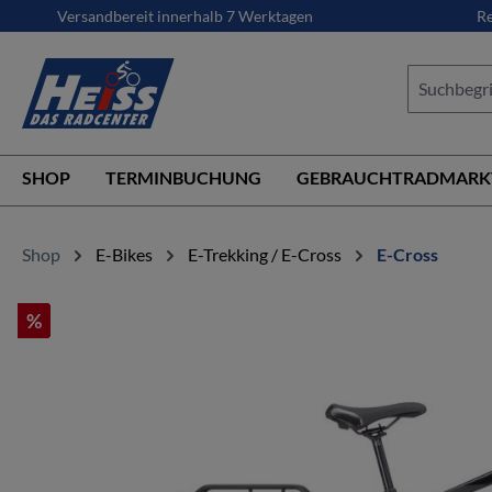
Versandbereit innerhalb 7 Werktagen
Re
springen
Zur Hauptnavigation springen
SHOP
TERMINBUCHUNG
GEBRAUCHTRADMARK
Shop
E-Bikes
E-Trekking / E-Cross
E-Cross
%
Bildergalerie überspringen