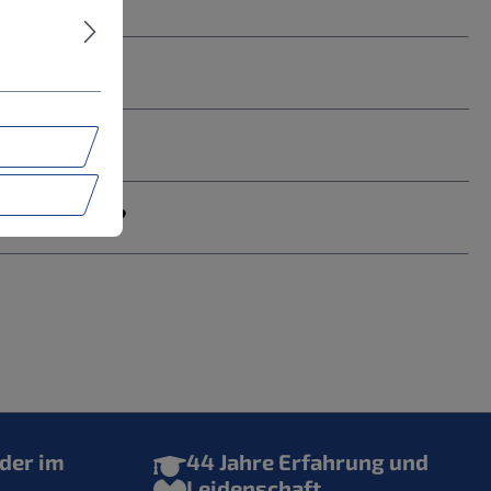
rden muss?
der im
44 Jahre Erfahrung und
Leidenschaft