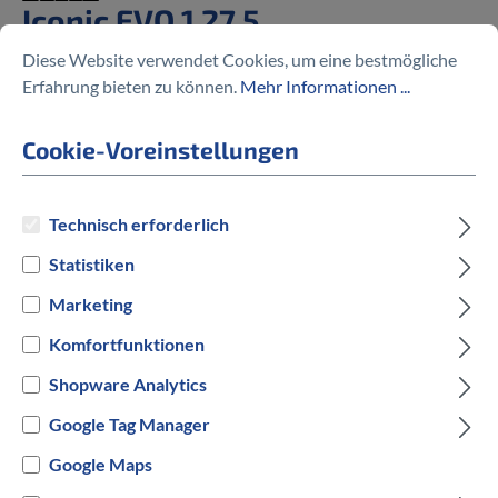
Iconic EVO 1 27,5
Diese Website verwendet Cookies, um eine bestmögliche
%
3.999,00 €
Erfahrung bieten zu können.
Mehr Informationen ...
4.399,00 €
(9.09% gespart)
Cookie-Voreinstellungen
Preise inkl. MwSt. zzgl. Versandkosten
Technisch erforderlich
Statistiken
auswählen
Rahmengröße
Marketing
XL
Komfortfunktionen
Shopware Analytics
auswählen
Hersteller Farbe
Google Tag Manager
Blau
Google Maps