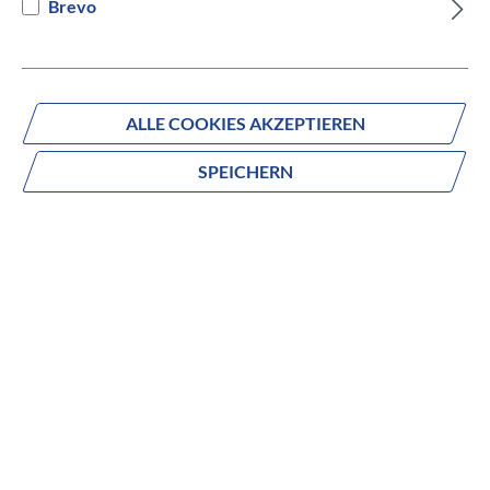
Brevo
Versandbereit innerhalb von 7 Werktagen
IN DEN WARENKORB
ALLE COOKIES AKZEPTIEREN
SPEICHERN
Fragen zum Produkt?
Produktnummer:
836-55054
Beschreibung
no description