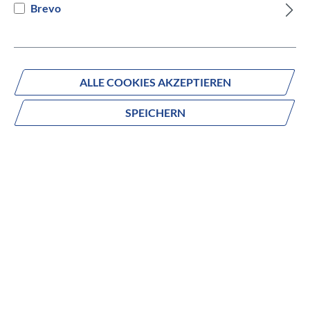
Brevo
Versandbereit innerhalb von 7 Werktagen
IN DEN WARENKORB
ALLE COOKIES AKZEPTIEREN
SPEICHERN
Fragen zum Produkt?
Produktnummer:
837-74960
Beschreibung
no description