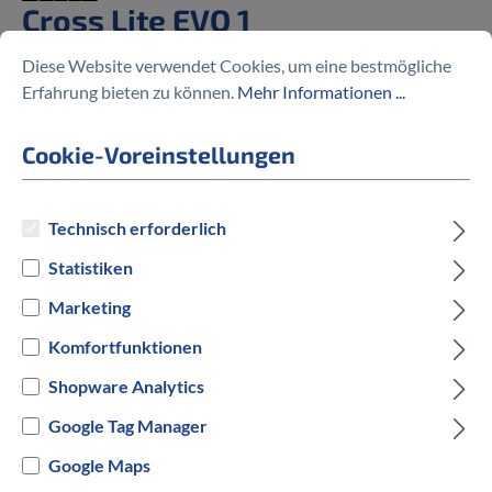
Cross Lite EVO 1
Diese Website verwendet Cookies, um eine bestmögliche
%
4.199,00 €
4.599,00 €
(8.7% gespart)
Erfahrung bieten zu können.
Mehr Informationen ...
Cookie-Voreinstellungen
Preise inkl. MwSt. zzgl. Versandkosten
Technisch erforderlich
Statistiken
auswählen
Rahmengröße
Marketing
M
XL
Komfortfunktionen
Shopware Analytics
auswählen
Hersteller Farbe
Google Tag Manager
Silber
Google Maps