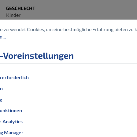
GESCHLECHT
Kinder
RADGRÖSSE
e verwendet Cookies, um eine bestmögliche Erfahrung bieten zu 
16 Zoll
 ...
ANTRIEBSART
Kettenantrieb
-Voreinstellungen
 erforderlich
en
g
unktionen
 Analytics
ag Manager