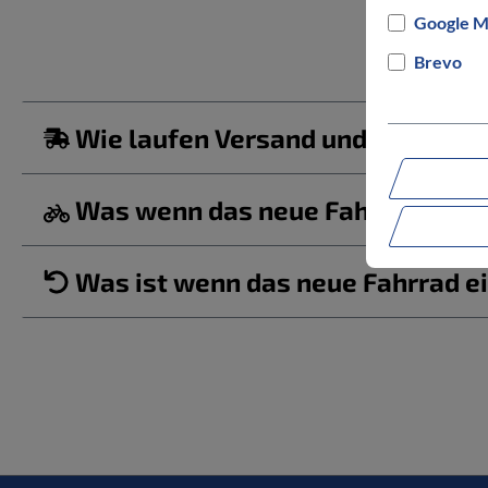
Google M
Brevo
Wie laufen Versand und Lieferun
Was wenn das neue Fahrrad/ der b
Was ist wenn das neue Fahrrad ei