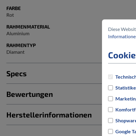
FARBE
Rot
RAHMENMATERIAL
Diese Websit
Aluminium
Informationen
RAHMENTYP
Diamant
Cookie
Specs
Technisch
Statistik
Bewertungen
Marketin
Komfortf
Herstellerinformationen
Shopware
Google T