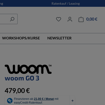
ng
Ratenkauf / Leasing
0,00 €
Ware
WORKSHOPS/KURSE
NEWSLETTER
woom GO 3
479,00 €