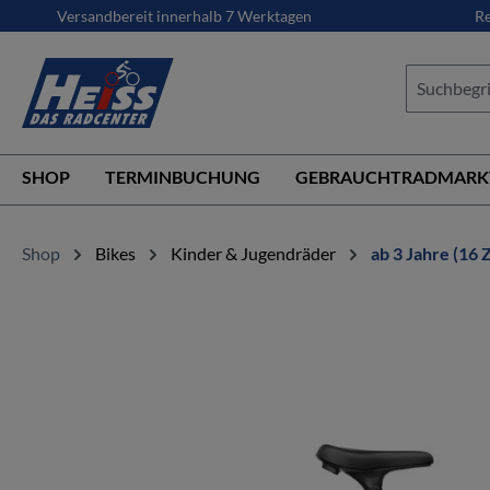
Versandbereit innerhalb 7 Werktagen
Re
springen
Zur Hauptnavigation springen
SHOP
TERMINBUCHUNG
GEBRAUCHTRADMARK
Shop
Bikes
Kinder & Jugendräder
ab 3 Jahre (16 Z
Bildergalerie überspringen