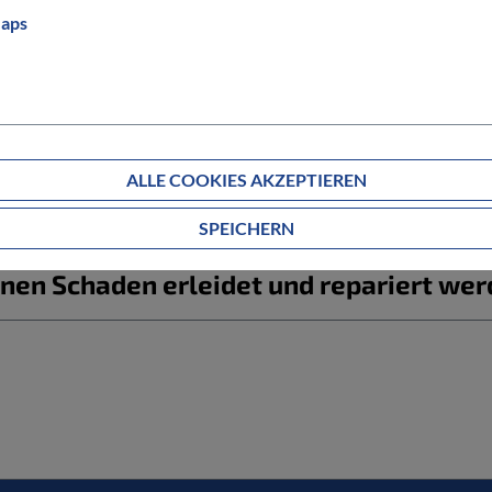
Informationen zum Bestellablauf
aps
g ab?
ALLE COOKIES AKZEPTIEREN
estellte Artikel nicht passt?
SPEICHERN
nen Schaden erleidet und repariert we