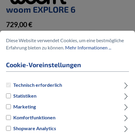
woom EXPLORE 6
729,00 €
Diese Website verwendet Cookies, um eine bestmögliche
Erfahrung bieten zu können.
Mehr Informationen ...
Preise inkl. MwSt. zzgl. Versandkosten
Cookie-Voreinstellungen
auswählen
Rahmengröße
Technisch erforderlich
Statistiken
One Size
Marketing
auswählen
Hersteller Farbe
Komfortfunktionen
Shopware Analytics
Woom Red
Neon Coral
Jungle Green