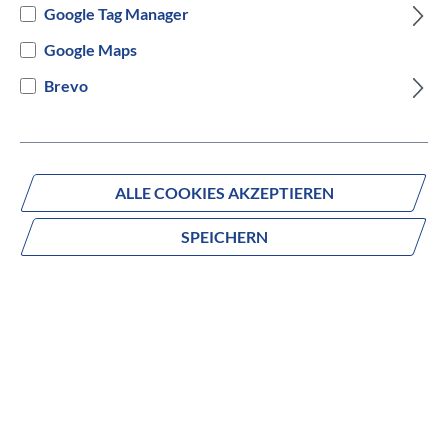
Google Tag Manager
Magnetic Blue
Google Maps
Brevo
Versandbereit innerhalb von 7 Werktagen
IN DEN WARENKORB
ALLE COOKIES AKZEPTIEREN
SPEICHERN
Fragen zum Produkt?
Produktnummer:
100839-0000-2007
Beschreibung