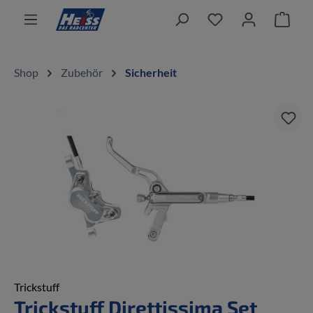
alt springen
Ware
Shop
Zubehör
Sicherheit
Bildergalerie überspringen
Trickstuff
Trickstuff Direttissima Set