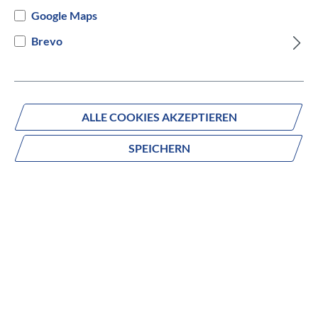
Google Maps
Brevo
Fragen zum Produkt?
Produktnummer:
BDRTAFLKPQBLA0002S
ALLE COOKIES AKZEPTIEREN
Beschreibung
SPEICHERN
Kann man eine Legende besser machen?
no description
Herausragende Optik und Haptik bei gleichzeitig
höchstmöglicher Steifigkeit und Dauerhaltbarkeit
durch ausschließliche Verwendung von CNC-
gefrästem Flugzeugaluminium 7075 T6