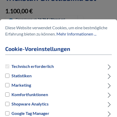
1.100,00 €
Diese Website verwendet Cookies, um eine bestmögliche
Erfahrung bieten zu können.
Mehr Informationen ...
Preise inkl. MwSt. zzgl. Versandkosten
Cookie-Voreinstellungen
auswählen
Hersteller Farbe
Technisch erforderlich
Chrom
Statistiken
Marketing
Versandbereit innerhalb von 7 Werktagen
Komfortfunktionen
IN DEN WARENKORB
Shopware Analytics
Google Tag Manager