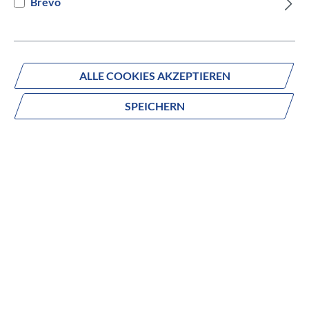
Brevo
Versandbereit innerhalb von 7 Werktagen
IN DEN WARENKORB
ALLE COOKIES AKZEPTIEREN
SPEICHERN
Fragen zum Produkt?
Produktnummer:
02123024
Beschreibung
Eigenschaften