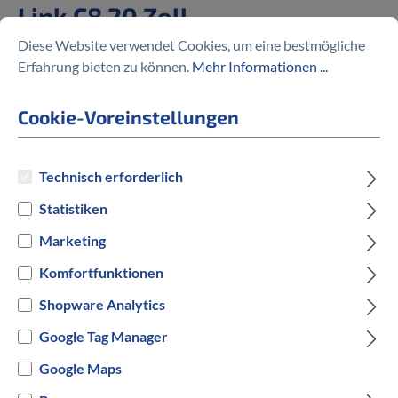
Link C8 20 Zoll
Diese Website verwendet Cookies, um eine bestmögliche
999,00 €
Erfahrung bieten zu können.
Mehr Informationen ...
Cookie-Voreinstellungen
Preise inkl. MwSt. zzgl. Versandkosten
Technisch erforderlich
Statistiken
auswählen
Rahmengröße
Marketing
Unisize
Komfortfunktionen
Shopware Analytics
auswählen
Hersteller Farbe
Google Tag Manager
Blau
Google Maps