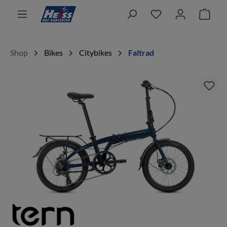
alt springen
Ware
Shop
Bikes
Citybikes
Faltrad
Bildergalerie überspringen