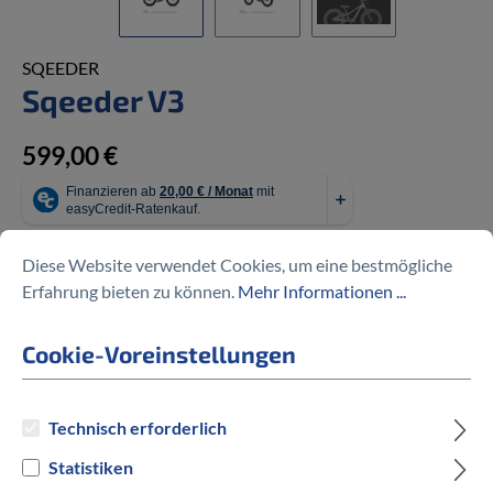
SQEEDER
Sqeeder V3
599,00 €
Diese Website verwendet Cookies, um eine bestmögliche
Erfahrung bieten zu können.
Mehr Informationen ...
Preise inkl. MwSt. zzgl. Versandkosten
Cookie-Voreinstellungen
auswählen
Rahmengröße
One Size
Technisch erforderlich
Statistiken
auswählen
Hersteller Farbe