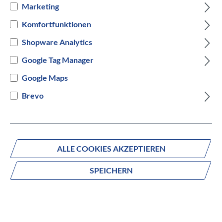
Marketing
Black
Pastell Grün
Blau
Pink
Komfortfunktionen
Shopware Analytics
Versandbereit innerhalb von 7 Werktagen
Google Tag Manager
IN DEN WARENKORB
Google Maps
Brevo
Fragen zum Produkt?
ALLE COOKIES AKZEPTIEREN
Produktnummer:
11006864
SPEICHERN
Beschreibung