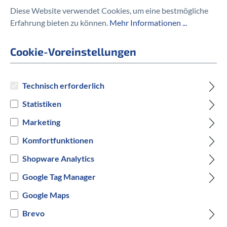
Diese Website verwendet Cookies, um eine bestmögliche
Erfahrung bieten zu können.
Mehr Informationen ...
ZEE CAGE II RIGHT DT mit Tool
Cookie-Voreinstellungen
75,00 €
Technisch erforderlich
Statistiken
Marketing
Preise inkl. MwSt. zzgl. Versandkosten
Komfortfunktionen
auswählen
Hersteller Farbe
Shopware Analytics
Google Tag Manager
Schwarz
Google Maps
Versandbereit innerhalb von 7 Werktagen
Brevo