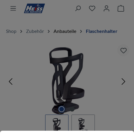
alt springen
Ware
Shop
Zubehör
Anbauteile
Flaschenhalter
Bildergalerie überspringen