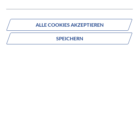
IN DEN WARENKORB
ALLE COOKIES AKZEPTIEREN
SPEICHERN
Fragen zum Produkt?
Produktnummer:
43020-2151
Beschreibung
no description
Die SWAT™-Lösung ermöglicht die
Werkzeugintegration.
Side-Load-Design für eine einfache Zugänglichkeit
Enthält ein MTB-Werkzeug mit 3, 4, 5, 6, 8 mm Inbus,