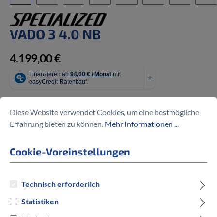
VADO 3 4.0 NB
4.199,00 €
Diese Website verwendet Cookies, um eine bestmögliche
Preise inkl. MwSt. zzgl. Versandkosten
Erfahrung bieten zu können.
Mehr Informationen ...
auswählen
Rahmengröße
Cookie-Voreinstellungen
M
L
XL
Technisch erforderlich
auswählen
Hersteller Farbe
Statistiken