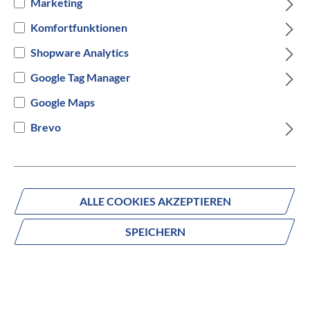
Marketing
GLOSS NEBULA METALLIC / SILVER DUST
Komfortfunktionen
Shopware Analytics
Gloss Sandstone Metallic / Warm Smoke Metallic
Google Tag Manager
Versandbereit innerhalb von 7 Werktagen
Google Maps
Brevo
IN DEN WARENKORB
ALLE COOKIES AKZEPTIEREN
Fragen zum Produkt?
SPEICHERN
Produktnummer:
95027-5404
Beschreibung