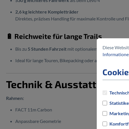
530 g leichteres Fahrwerk
als beim Levo 4
2,6 kg leichtere Kompletträder
Direktes, präzises Handling für maximale Kontrolle und 
🔋 Reichweite für lange Trails
Diese Websit
Bis zu
5 Stunden Fahrzeit
mit optionalem Range Extende
Informationen
Ideal für lange Touren, Bikepacking oder ausgedehnte Trai
Cookie
Technik & Ausstattung
Technisch
Rahmen:
Statistik
FACT 11m Carbon
Marketin
Anpassbare Geometrie
Komfortf