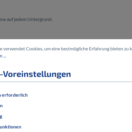
Flow auf jedem Untergrund.
e verwendet Cookies, um eine bestmögliche Erfahrung bieten zu 
r
 ...
l-Runs.
-Voreinstellungen
 erforderlich
en
g
unktionen