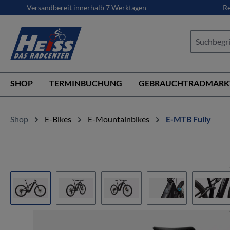
Versandbereit innerhalb 7 Werktagen
Re
springen
Zur Hauptnavigation springen
SHOP
TERMINBUCHUNG
GEBRAUCHTRADMARK
Shop
E-Bikes
E-Mountainbikes
E-MTB Fully
Bildergalerie überspringen