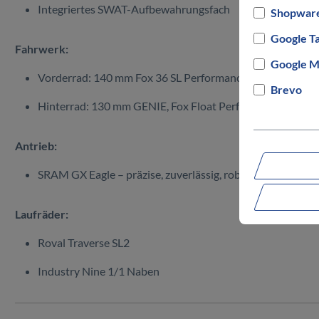
Integriertes SWAT-Aufbewahrungsfach
Shopware
Google T
Fahrwerk:
Google M
Vorderrad: 140 mm
Fox 36 SL Performance Elite Grip XR
Brevo
Hinterrad: 130 mm GENIE,
Fox Float Performance Elite
Antrieb:
SRAM GX Eagle
– präzise, zuverlässig, robust
Laufräder:
Roval Traverse SL2
Industry Nine
1/1 Naben