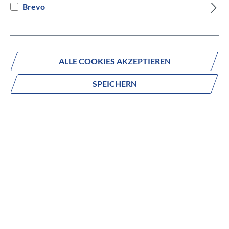
Brevo
IN DEN WARENKORB
ALLE COOKIES AKZEPTIEREN
SPEICHERN
Fragen zum Produkt?
Produktnummer:
95426-6256
Beschreibung
Wettkampferprobt. Abenteuertauglich. Unser neuestes
Gravelbike, das Diverge 4 E5 Aluminium, ist wie geschaffen
für Radsporttage, an denen Vollgas angesagt ist, und für
epische Touren abseits der Strecke. Dank Future Shock 3.1,