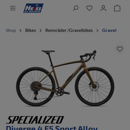
alt springen
Ware
Shop
Bikes
Rennräder /Gravelbikes
Gravel
Bildergalerie überspringen
Diverge 4 E5 Sport Alloy