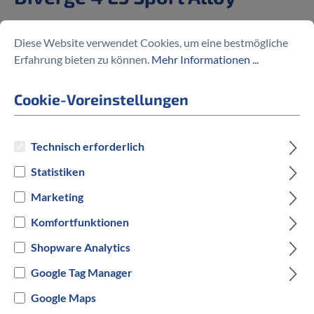
2.299,00 €
Diese Website verwendet Cookies, um eine bestmögliche
Erfahrung bieten zu können.
Mehr Informationen ...
Cookie-Voreinstellungen
Preise inkl. MwSt. zzgl. Versandkosten
Technisch erforderlich
auswählen
Rahmengröße in cm
Statistiken
Marketing
52 cm
54 cm
56 cm
58 cm
61 cm
Komfortfunktionen
auswählen
Hersteller Farbe
Shopware Analytics
Google Tag Manager
Gold
Blau
Google Maps
Versandbereit innerhalb von 7 Werktagen