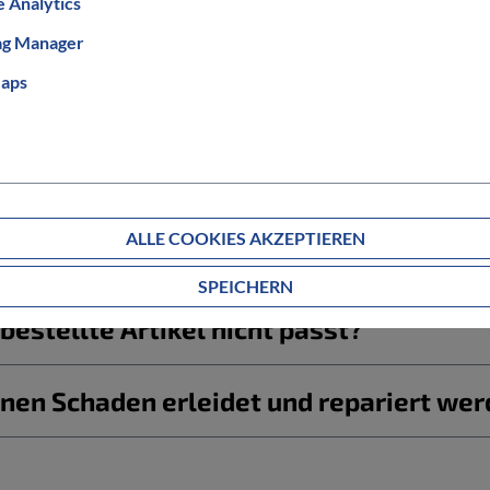
 Analytics
ag Manager
aps
Informationen zum Bestellablauf
ALLE COOKIES AKZEPTIEREN
g ab?
SPEICHERN
estellte Artikel nicht passt?
nen Schaden erleidet und repariert we