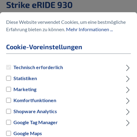
Strike eRIDE 930
4.999,00 €
Diese Website verwendet Cookies, um eine bestmögliche
Erfahrung bieten zu können.
Mehr Informationen ...
Cookie-Voreinstellungen
Preise inkl. MwSt. zzgl. Versandkosten
Technisch erforderlich
auswählen
Rahmengröße
Statistiken
Marketing
S
Komfortfunktionen
auswählen
Hersteller Farbe
Shopware Analytics
Google Tag Manager
Grau
Google Maps