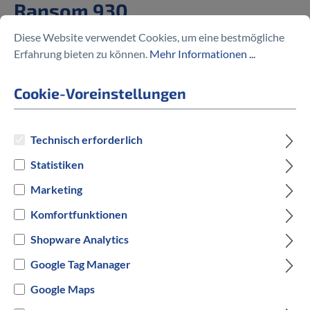
Ransom 930
Diese Website verwendet Cookies, um eine bestmögliche
%
4.199,00 €
5.199,00 €
(19.23% gespart)
Erfahrung bieten zu können.
Mehr Informationen ...
Cookie-Voreinstellungen
Preise inkl. MwSt. zzgl. Versandkosten
Technisch erforderlich
Statistiken
auswählen
Rahmengröße
Marketing
S
M
L
XL
Komfortfunktionen
Shopware Analytics
auswählen
Hersteller Farbe
Google Tag Manager
Grau
Google Maps