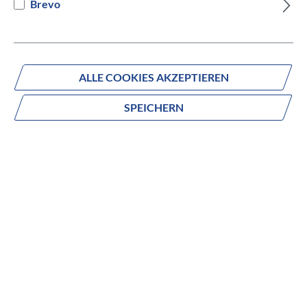
Brevo
Versandbereit innerhalb von 7 Werktagen
IN DEN WARENKORB
ALLE COOKIES AKZEPTIEREN
SPEICHERN
Fragen zum Produkt?
Produktnummer:
293027010
Beschreibung
no description