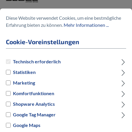
XXlite alloy 20-7
Diese Website verwendet Cookies, um eine bestmögliche
Erfahrung bieten zu können.
Mehr Informationen ...
399,00 €
Cookie-Voreinstellungen
Technisch erforderlich
Preise inkl. MwSt. zzgl. Versandkosten
Statistiken
auswählen
Hersteller Farbe
Marketing
Komfortfunktionen
Blau
Shopware Analytics
Versandbereit innerhalb von 7 Werktagen
Google Tag Manager
Google Maps
IN DEN WARENKORB