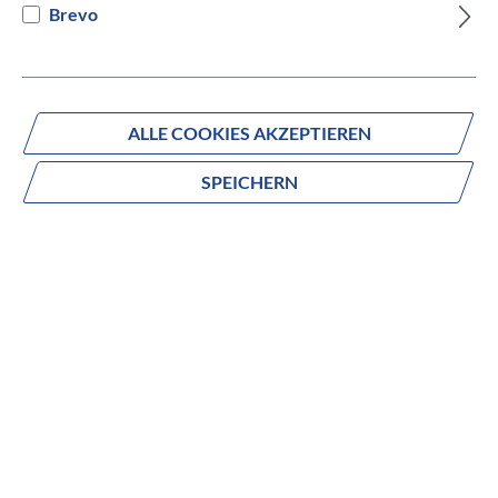
Brevo
ALLE COOKIES AKZEPTIEREN
Fragen zum Produkt?
Produktnummer:
6264
SPEICHERN
Beschreibung
Mit dem straßenverkehrstauglichen S’COOL XXlite alloy
kommen Kids sicher und (s)cool zur Schule! Damit man
auch in der Dämmerung und im Dunkeln nicht übersehen
wird, ist am Fahrrad ein Shimano Nabendynamo
angebracht, der die Lichtanlage zum Laufen bringt. Die
Bedienung der Schaltung ist per Drehgriff im wahrsten
Sinne des Wortes kinderleicht. Zum sicheren Bremsen