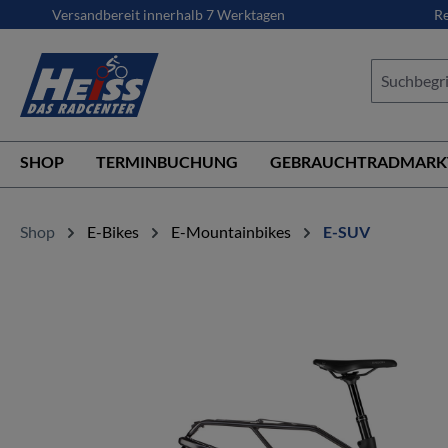
Versandbereit innerhalb 7 Werktagen
Re
springen
Zur Hauptnavigation springen
SHOP
TERMINBUCHUNG
GEBRAUCHTRADMARK
Shop
E-Bikes
E-Mountainbikes
E-SUV
Bildergalerie überspringen