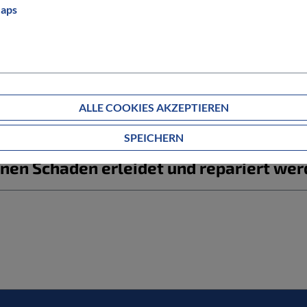
Informationen zum Bestellablauf
aps
g ab?
ALLE COOKIES AKZEPTIEREN
estellte Artikel nicht passt?
SPEICHERN
nen Schaden erleidet und repariert we