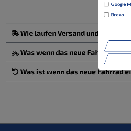
Google M
Brevo
Wie laufen Versand und Lieferun
Was wenn das neue Fahrrad/ der b
Was ist wenn das neue Fahrrad ei