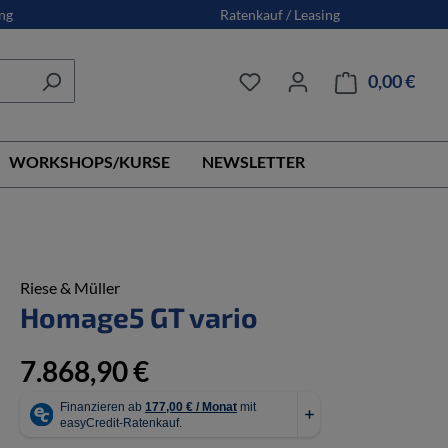
ng
Ratenkauf / Leasing
0,00 €
Ware
WORKSHOPS/KURSE
NEWSLETTER
Riese & Müller
Homage5 GT vario
7.868,90 €