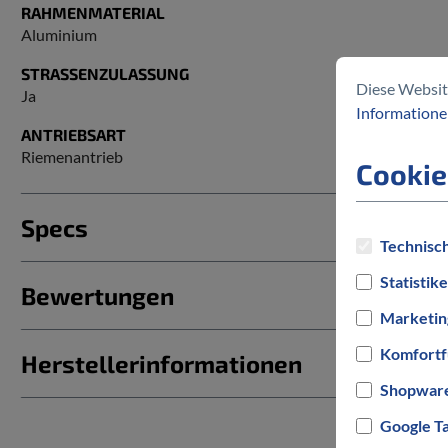
RAHMENMATERIAL
Aluminium
STRASSENZULASSUNG
Diese Websit
Ja
Informationen
ANTRIEBSART
Riemenantrieb
Cookie
Specs
Technisch
Statistik
Bewertungen
Marketin
Komfortf
Herstellerinformationen
Shopware
Google T