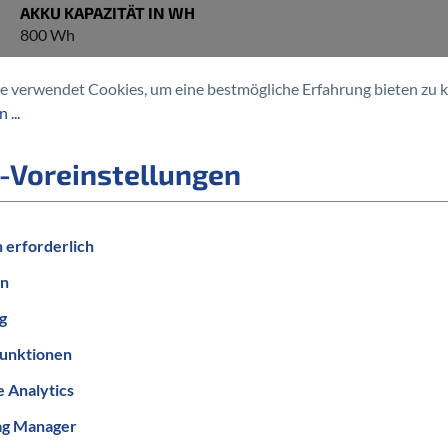
AKKU KAPAZITÄT IN WH
800 Wh
MOTORENHERSTELLER
e verwendet Cookies, um eine bestmögliche Erfahrung bieten zu 
Bosch
 ...
GESCHWINDIGKEIT
bis 25 km/h
-Voreinstellungen
 erforderlich
en
g
unktionen
 Analytics
ag Manager