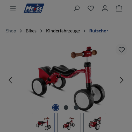
alt springen
Ware
Shop
Bikes
Kinderfahrzeuge
Rutscher
Bildergalerie überspringen