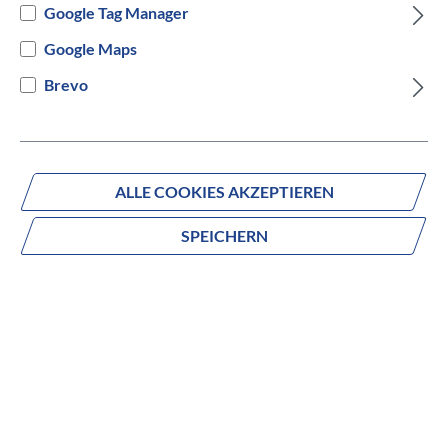
Google Tag Manager
Google Maps
Brevo
Fragen zum Produkt?
Produktnummer:
1900
ALLE COOKIES AKZEPTIEREN
Beschreibung
SPEICHERN
PUKY® WUTSCH FC Bayern München
Der perfekte Start für kleine Bayern-Fans
Mit dem PUKY® WUTSCH im exklusiven FC Bayern
München 1900 Design (Modell 2023) verbinden sich frühe
Mobilitätsförderung und echte Vereinsleidenschaft. Das
Fahrzeug ist ideal für Kinder, die bereits sicher laufen und