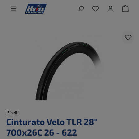
alt springen
Ware
Bildergalerie überspringen
Pirelli
Cinturato Velo TLR 28"
700x26C 26 - 622