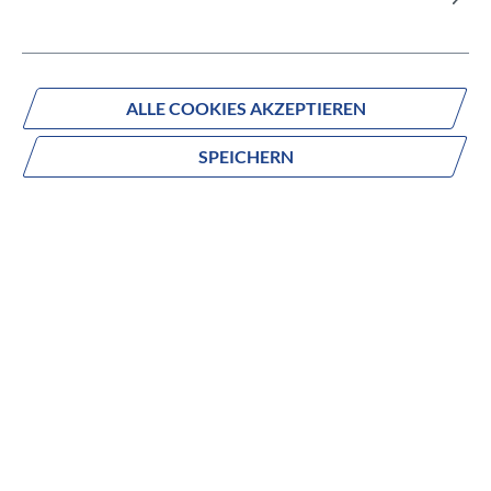
Fragen zum Produkt?
Produktnummer:
335004001
ALLE COOKIES AKZEPTIEREN
SPEICHERN
Beschreibung
no description
technische Daten:
Reifentyp: Faltreifen
Einsatzbereich: Rennrad, Tour
Größe (Zoll): 28" | 700 x 26C
Größe (ETRTO): 26 - 622
Ausführung: Armour Tech™ Pannenschutz, TLR
Gummimischung: Pirelli SmartNET™ Silica