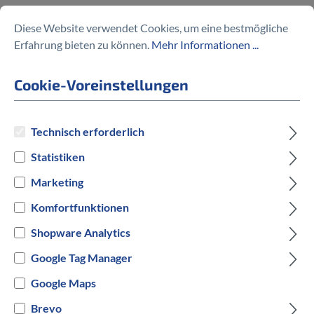
75,00 €
Diese Website verwendet Cookies, um eine bestmögliche
Erfahrung bieten zu können.
Mehr Informationen ...
Cookie-Voreinstellungen
Preise inkl. MwSt. zzgl. Versandkosten
Technisch erforderlich
auswählen
Hersteller Farbe
Statistiken
Marketing
Schwarz
Komfortfunktionen
Versandbereit innerhalb von 7 Werktagen
Shopware Analytics
Google Tag Manager
IN DEN WARENKORB
Google Maps
Brevo