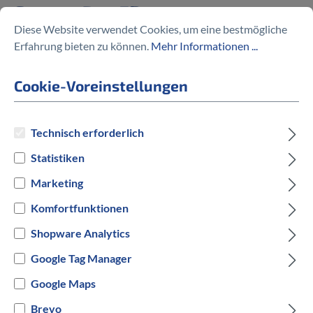
Strong Evo 5R
Diese Website verwendet Cookies, um eine bestmögliche
Erfahrung bieten zu können.
Mehr Informationen ...
%
4.399,00 €
4.699,00 €
(6.38% gespart)
Cookie-Voreinstellungen
Technisch erforderlich
Preise inkl. MwSt. zzgl. Versandkosten
Statistiken
auswählen
Rahmengröße
Marketing
Komfortfunktionen
S
XL
Shopware Analytics
auswählen
Hersteller Farbe
Google Tag Manager
Google Maps
Blau
Brevo