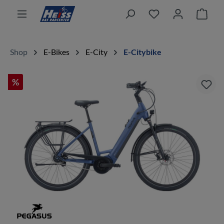
alt springen
Ware
Shop
E-Bikes
E-City
E-Citybike
%
Bildergalerie überspringen