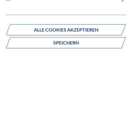
Versandbereit innerhalb von 7 Werktagen
IN DEN WARENKORB
ALLE COOKIES AKZEPTIEREN
SPEICHERN
Fragen zum Produkt?
Produktnummer:
836-43345
Beschreibung
no description